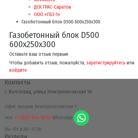
ДСК ГРАС-Саратов
ООО «ГБЗ-1»
Газобетонный блок D500 600х250х300
Газобетонный блок D500
600х250х300
Оставьте ваш отзыв первым
Чтобы добавить отзыв, пожалуйста,
зарегистрируйтесь
или
войдите
Контакты
г. Волгоград, улица Электролесовская 1А:
Офис продаж Электролесовская 1:
тел:
+7 (937) 544-19-55
WhatsApp
Пн—Пт 8:30—17:30
Разделы