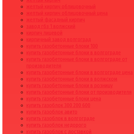
желтый кирпич
желтый кирпич облицовочный
желтый кирпич облицовочный цена
желтый фасадный кирпич
завод гбз 1 волжский
кирпич лицевой
кирпичный завод волгоград
купить газобетонные блоки 100
купить газобетонные блоки в волгограде
купить газобетонные блоки в волгограде от
производителя
купить газобетонные блоки в волгограде цена
купить газобетонные блоки в волжском
купить газобетонные блоки в розницу
купить газобетонные блоки от производителя
купить газобетонные блоки цена
купить газоблок 300 200 600
купить газоблок авито
купить газоблок в волгограде
купить газоблок недорого
купить газоблок с доставкой