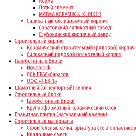
Керма
Пятый элемент
МАГМА KERAMIK & KLINKER
Силикатный облицовочный кирпич
Саратовский силикатный завод
Глубокинский кирпичный завод
Строительный кирпич
Керамический строительный (рядовой) кирпич
Силикатный рядовой полнотелый кирпич
Газобетонные блоки
Novoblock
ДСК ГРАС-Саратов
ООО «ГБЗ-1»
Шамотный (огнеупорный) кирпич
Строительные блоки
Газобетонные блоки
Крупноформатный керамический блок
Гранитная плитка (натуральный камень)
Строительные материалы
Строительные сетки, арматура стеклопластико
Кладочные смеси