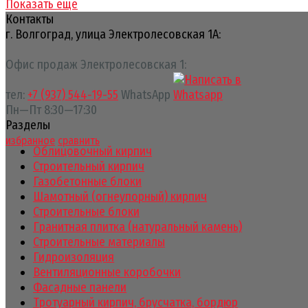
Показать еще
Контакты
г. Волгоград, улица Электролесовская 1А:
Офис продаж Электролесовская 1:
тел:
+7 (937) 544-19-55
WhatsApp
Пн—Пт 8:30—17:30
Разделы
избранное
сравнить
Облицовочный кирпич
Строительный кирпич
Газобетонные блоки
Шамотный (огнеупорный) кирпич
Строительные блоки
Гранитная плитка (натуральный камень)
Строительные материалы
Гидроизоляция
Вентиляционные коробочки
Фасадные панели
Тротуарный кирпич, брусчатка, бордюр