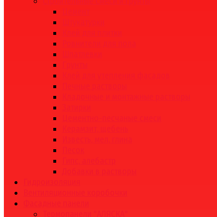
Строительные смеси и грунты
Цемент
Штукатурки
Клей для плитки
Ровнители для пола
Шпатлевки
Грунты
Клей для утепления фасадов
Печные растворы
Кладочные и монтажные растворы
Затирки
Цементно-песчаные смеси
Керамзит, щебень
Известь, мел, глина
Песок
Гипс, алебастр
Добавки в растворы
Гидроизоляция
Вентиляционные коробочки
Фасадные панели
Термопанели "АЛЯСКА"