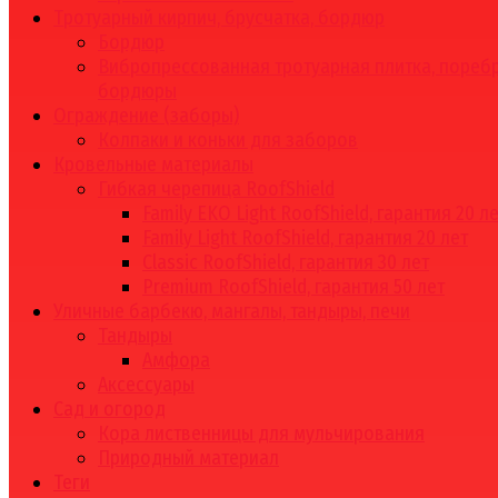
Тротуарный кирпич, брусчатка, бордюр
Бордюр
Вибропрессованная тротуарная плитка, поребр
бордюры
Ограждение (заборы)
Колпаки и коньки для заборов
Кровельные материалы
Гибкая черепица RoofShield
Family EKO Light RoofShield, гарантия 20 л
Family Light RoofShield, гарантия 20 лет
Classic RoofShield, гарантия 30 лет
Premium RoofShield, гарантия 50 лет
Уличные барбекю, мангалы, тандыры, печи
Тандыры
Амфора
Аксессуары
Сад и огород
Кора лиственницы для мульчирования
Природный материал
Теги