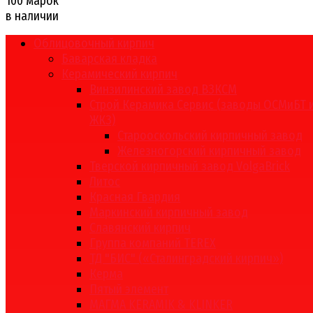
100 марок
в наличии
Облицовочный кирпич
Баварская кладка
Керамический кирпич
Винзилинский завод ВЗКСМ
Строй Керамика Сервис (заводы ОСМиБТ 
ЖКЗ)
Старооскольский кирпичный завод
Железногорский кирпичный завод
Тверской кирпичный завод VolgaBrick
Литос
Красная Гвардия
Маркинский кирпичный завод
Славянский кирпич
Группа компаний TEREX
ТД "БИС" («Сталинградский кирпич»)
Керма
Пятый элемент
МАГМА KERAMIK & KLINKER