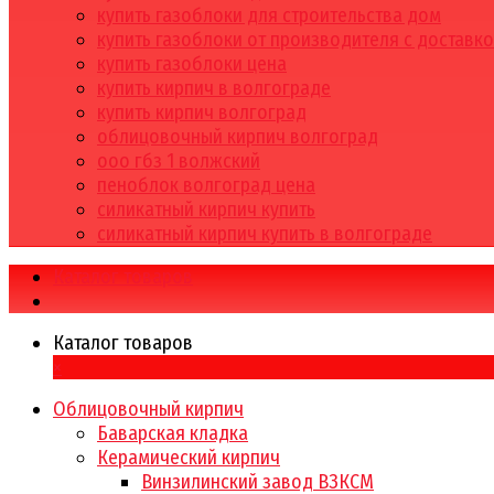
купить газоблоки для строительства дом
купить газоблоки от производителя с доставк
купить газоблоки цена
купить кирпич в волгограде
купить кирпич волгоград
облицовочный кирпич волгоград
ооо гбз 1 волжский
пеноблок волгоград цена
силикатный кирпич купить
силикатный кирпич купить в волгограде
Каталог товаров
Каталог товаров
×
Облицовочный кирпич
Баварская кладка
Керамический кирпич
Винзилинский завод ВЗКСМ