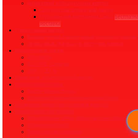
Силикатный облицовочный кирпич
Саратовский силикатный завод
Глубокинский кирпичный завод
Бесплатн
доставка
Строительный кирпич
Керамический строительный (рядовой) кирпич
Силикатный рядовой полнотелый кирпич
Газобетонные блоки
Novoblock
ДСК ГРАС-Саратов
ООО «ГБЗ-1»
Шамотный (огнеупорный) кирпич
Строительные блоки
Газобетонные блоки
Крупноформатный керамический блок
Гранитная плитка (натуральный камень)
Строительные материалы
Строительные сетки, арматура стеклопластико
Кладочные смеси
Люки канализационные