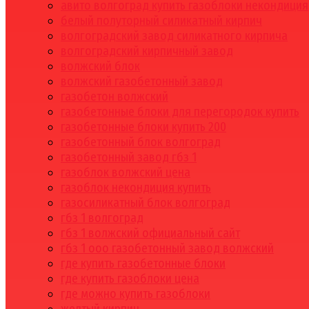
авито волгоград купить газоблоки некондиция
белый полуторный силикатный кирпич
волгоградский завод силикатного кирпича
волгоградский кирпичный завод
волжский блок
волжский газобетонный завод
газобетон волжский
газобетонные блоки для перегородок купить
газобетонные блоки купить 200
газобетонный блок волгоград
газобетонный завод гбз 1
газоблок волжский цена
газоблок некондиция купить
газосиликатный блок волгоград
гбз 1 волгоград
гбз 1 волжский официальный сайт
гбз 1 ооо газобетонный завод волжский
где купить газобетонные блоки
где купить газоблоки цена
где можно купить газоблоки