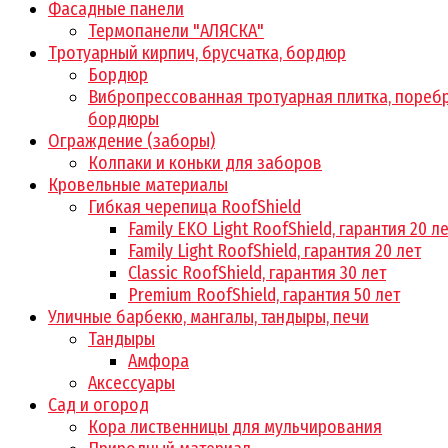
Фасадные панели
Термопанели "АЛЯСКА"
Тротуарный кирпич, брусчатка, бордюр
Бордюр
Вибропрессованная тротуарная плитка, поребр
бордюры
Ограждение (заборы)
Колпаки и коньки для заборов
Кровельные материалы
Гибкая черепица RoofShield
Family EKO Light RoofShield, гарантия 20 л
Family Light RoofShield, гарантия 20 лет
Classic RoofShield, гарантия 30 лет
Premium RoofShield, гарантия 50 лет
Уличные барбекю, мангалы, тандыры, печи
Тандыры
Амфора
Аксессуары
Сад и огород
Кора лиственницы для мульчирования