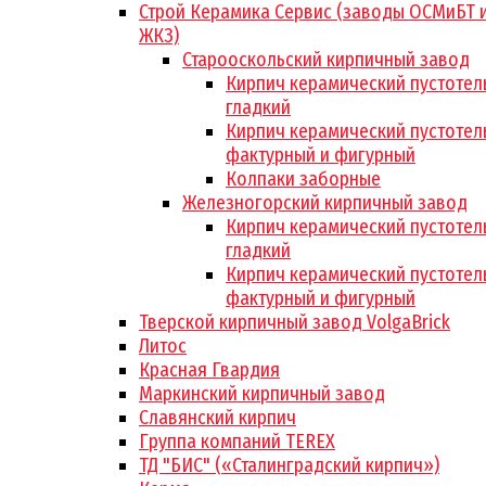
Строй Керамика Сервис (заводы ОСМиБТ 
ЖКЗ)
Старооскольский кирпичный завод
Кирпич керамический пустотел
гладкий
Кирпич керамический пустотел
фактурный и фигурный
Колпаки заборные
Железногорский кирпичный завод
Кирпич керамический пустотел
гладкий
Кирпич керамический пустотел
фактурный и фигурный
Тверской кирпичный завод VolgaBrick
Литос
Красная Гвардия
Маркинский кирпичный завод
Славянский кирпич
Группа компаний TEREX
ТД "БИС" («Сталинградский кирпич»)