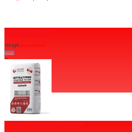
Кладочный раствор БЛОК
избранное
сравнить
(0)
190 руб.
Цены уточняйте!
Штукатурно-кладочный раствор Серый
избранное
сравнить
(0)