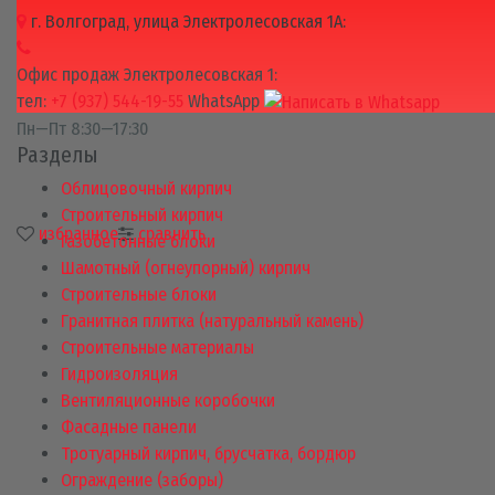
г. Волгоград, улица Электролесовская 1А:
Офис продаж Электролесовская 1:
тел:
+7 (937) 544-19-55
WhatsApp
Пн—Пт 8:30—17:30
Разделы
Облицовочный кирпич
Строительный кирпич
избранное
сравнить
Газобетонные блоки
Шамотный (огнеупорный) кирпич
Строительные блоки
Гранитная плитка (натуральный камень)
Строительные материалы
Гидроизоляция
Вентиляционные коробочки
Фасадные панели
Тротуарный кирпич, брусчатка, бордюр
Ограждение (заборы)