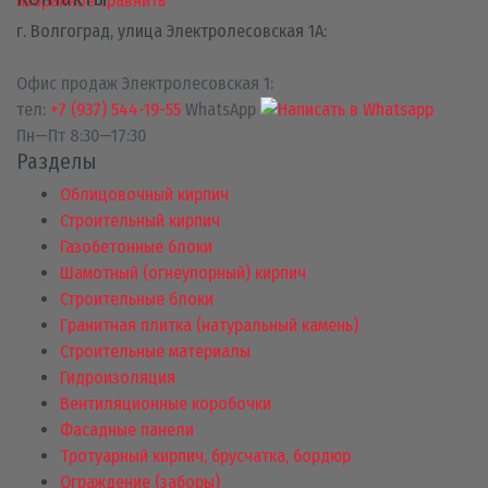
избранное
сравнить
г. Волгоград, улица Электролесовская 1А:
Офис продаж Электролесовская 1:
тел:
+7 (937) 544-19-55
WhatsApp
Пн—Пт 8:30—17:30
Разделы
Облицовочный кирпич
Строительный кирпич
Газобетонные блоки
Шамотный (огнеупорный) кирпич
Строительные блоки
Гранитная плитка (натуральный камень)
Строительные материалы
Гидроизоляция
Вентиляционные коробочки
Фасадные панели
Тротуарный кирпич, брусчатка, бордюр
Ограждение (заборы)