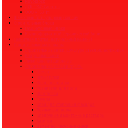
Novoblock
ДСК ГРАС-Саратов
ООО «ГБЗ-1»
Шамотный (огнеупорный) кирпич
Строительные блоки
Газобетонные блоки
Крупноформатный керамический блок
Гранитная плитка (натуральный камень)
Строительные материалы
Строительные сетки, арматура стеклопластиковая
Кладочные смеси
Люки канализационные
Строительные смеси и грунты
Цемент
Штукатурки
Клей для плитки
Ровнители для пола
Шпатлевки
Грунты
Клей для утепления фасадов
Печные растворы
Кладочные и монтажные растворы
Затирки
Цементно-песчаные смеси