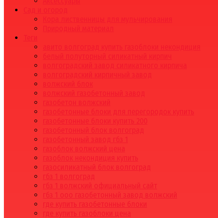
Аксессуары
Сад и огород
Кора лиственницы для мульчирования
Природный материал
Теги
авито волгоград купить газоблоки некондиция
белый полуторный силикатный кирпич
волгоградский завод силикатного кирпича
волгоградский кирпичный завод
волжский блок
волжский газобетонный завод
газобетон волжский
газобетонные блоки для перегородок купить
газобетонные блоки купить 200
газобетонный блок волгоград
газобетонный завод гбз 1
газоблок волжский цена
газоблок некондиция купить
газосиликатный блок волгоград
гбз 1 волгоград
гбз 1 волжский официальный сайт
гбз 1 ооо газобетонный завод волжский
где купить газобетонные блоки
где купить газоблоки цена