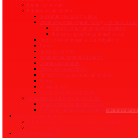
Баварская кладка
Керамический кирпич
Винзилинский завод ВЗКСМ
Строй Керамика Сервис (заводы ОСМиБТ и ЖКЗ
Старооскольский кирпичный завод
Железногорский кирпичный завод
Тверской кирпичный завод VolgaBrick
Литос
Красная Гвардия
Маркинский кирпичный завод
Славянский кирпич
Группа компаний TEREX
ТД "БИС" («Сталинградский кирпич»)
Керма
Пятый элемент
МАГМА KERAMIK & KLINKER
Силикатный облицовочный кирпич
Саратовский силикатный завод
Глубокинский кирпичный завод
Бесплатная до
Строительный кирпич
Керамический строительный (рядовой) кирпич
Силикатный рядовой полнотелый кирпич
Газобетонные блоки