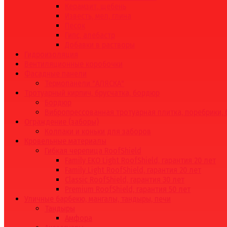
Керамзит, щебень
Известь, мел, глина
Песок
Гипс, алебастр
Добавки в растворы
Гидроизоляция
Вентиляционные коробочки
Фасадные панели
Термопанели "АЛЯСКА"
Тротуарный кирпич, брусчатка, бордюр
Бордюр
Вибропрессованная тротуарная плитка, поребрики,
Ограждение (заборы)
Колпаки и коньки для заборов
Кровельные материалы
Гибкая черепица RoofShield
Family EKO Light RoofShield, гарантия 20 лет
Family Light RoofShield, гарантия 20 лет
Classic RoofShield, гарантия 30 лет
Premium RoofShield, гарантия 50 лет
Уличные барбекю, мангалы, тандыры, печи
Тандыры
Амфора