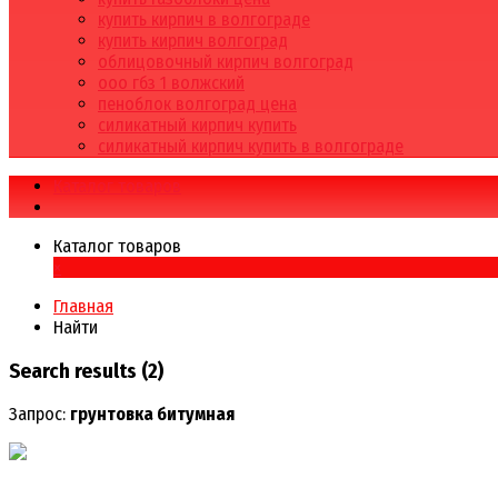
купить кирпич в волгограде
купить кирпич волгоград
облицовочный кирпич волгоград
ооо гбз 1 волжский
пеноблок волгоград цена
силикатный кирпич купить
силикатный кирпич купить в волгограде
Каталог товаров
Каталог товаров
×
Главная
Найти
Search results (2)
Запрос:
грунтовка битумная