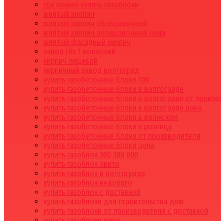
где можно купить газоблоки
желтый кирпич
желтый кирпич облицовочный
желтый кирпич облицовочный цена
желтый фасадный кирпич
завод гбз 1 волжский
кирпич лицевой
кирпичный завод волгоград
купить газобетонные блоки 100
купить газобетонные блоки в волгограде
купить газобетонные блоки в волгограде от произ
купить газобетонные блоки в волгограде цена
купить газобетонные блоки в волжском
купить газобетонные блоки в розницу
купить газобетонные блоки от производителя
купить газобетонные блоки цена
купить газоблок 300 200 600
купить газоблок авито
купить газоблок в волгограде
купить газоблок недорого
купить газоблок с доставкой
купить газоблоки для строительства дом
купить газоблоки от производителя с доставкой
купить газоблоки цена