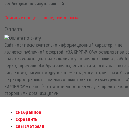
необходимо покинуть наш сайт.
Описание процесса передачи данных.
Оплата
Сайт носит исключительно информационный характер, и не
является публичной офертой. «ЗА КИРПИЧОМ» оставляет за с
право изменять цены на изделия и условия доставки в любой
период времени. Изображения изделий в каталоге и на сайте, 
числе цвет, рисунок и другие элементы, могут отличаться. Ски
не распространяются на акционный товар и не суммируются. «
КИРПИЧОМ» не несёт ответственности за услуги, предоставля
сторонними организациями.
0
избранное
0
сравнить
0
вы смотрели