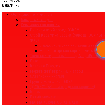
100 марок
в наличии
Облицовочный кирпич
Баварская кладка
Керамический кирпич
Винзилинский завод ВЗКСМ
Строй Керамика Сервис (заводы ОСМиБТ 
ЖКЗ)
Старооскольский кирпичный завод
Железногорский кирпичный завод
Тверской кирпичный завод VolgaBrick
Литос
Красная Гвардия
Маркинский кирпичный завод
Славянский кирпич
Группа компаний TEREX
ТД "БИС" («Сталинградский кирпич»)
Керма
Пятый элемент
МАГМА KERAMIK & KLINKER