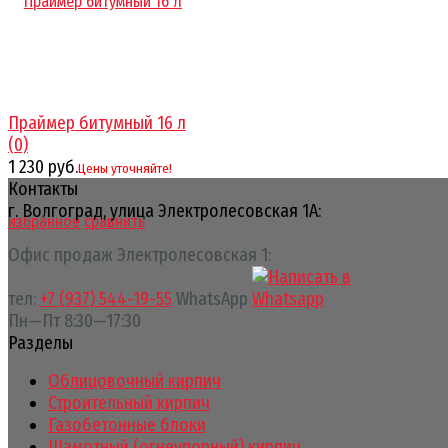
Праймер битумный 16 л
(0)
1 230 руб.
Цены уточняйте!
Контакты
г. Волгоград, улица Электролесовская 1А:
избранное
сравнить
Офис продаж Электролесовская 1:
тел:
+7 (937) 544-19-55
WhatsApp
Пн—Пт 8:30—17:30
Разделы
Облицовочный кирпич
Строительный кирпич
Газобетонные блоки
Шамотный (огнеупорный) кирпич