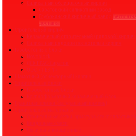
Силикатный облицовочный кирпич
Саратовский силикатный завод
Глубокинский кирпичный завод
Бесплатн
доставка
Строительный кирпич
Керамический строительный (рядовой) кирпич
Силикатный рядовой полнотелый кирпич
Газобетонные блоки
Novoblock
ДСК ГРАС-Саратов
ООО «ГБЗ-1»
Шамотный (огнеупорный) кирпич
Строительные блоки
Газобетонные блоки
Крупноформатный керамический блок
Гранитная плитка (натуральный камень)
Строительные материалы
Строительные сетки, арматура стеклопластико
Кладочные смеси
Люки канализационные