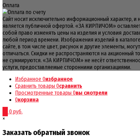
Оплата
Сайт носит исключительно информационный характер, и 
является публичной офертой. «ЗА КИРПИЧОМ» оставляет
собой право изменять цены на изделия и условия достав
любой период времени. Изображения изделий в каталоге
сайте, в том числе цвет, рисунок и другие элементы, могут
отличаться. Скидки не распространяются на акционный т
не суммируются. «ЗА КИРПИЧОМ» не несёт ответственнос
услуги, предоставляемые сторонними организациями.
Избранное
0
избранное
Сравнить товары
0
сравнить
Просмотренные товары
0
вы смотрели
0
корзина
0
0 руб.
×
Заказать обратный звонок