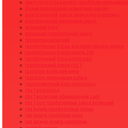
авито волгоград купить газоблоки некондиция
белый полуторный силикатный кирпич
волгоградский завод силикатного кирпича
волгоградский кирпичный завод
волжский блок
волжский газобетонный завод
газобетон волжский
газобетонные блоки для перегородок купить
газобетонные блоки купить 200
газобетонный блок волгоград
газобетонный завод гбз 1
газоблок волжский цена
газоблок некондиция купить
газосиликатный блок волгоград
гбз 1 волгоград
гбз 1 волжский официальный сайт
гбз 1 ооо газобетонный завод волжский
где купить газобетонные блоки
где купить газоблоки цена
где можно купить газоблоки