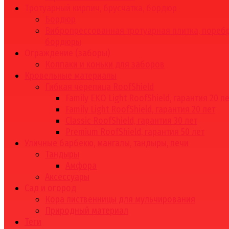
Тротуарный кирпич, брусчатка, бордюр
Бордюр
Вибропрессованная тротуарная плитка, поребр
бордюры
Ограждение (заборы)
Колпаки и коньки для заборов
Кровельные материалы
Гибкая черепица RoofShield
Family EKO Light RoofShield, гарантия 20 л
Family Light RoofShield, гарантия 20 лет
Classic RoofShield, гарантия 30 лет
Premium RoofShield, гарантия 50 лет
Уличные барбекю, мангалы, тандыры, печи
Тандыры
Амфора
Аксессуары
Сад и огород
Кора лиственницы для мульчирования
Природный материал
Теги