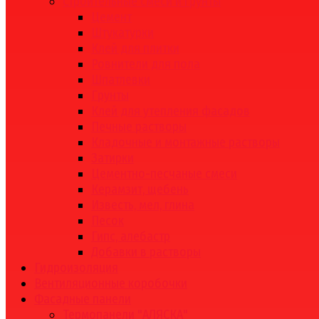
Строительные смеси и грунты
Цемент
Штукатурки
Клей для плитки
Ровнители для пола
Шпатлевки
Грунты
Клей для утепления фасадов
Печные растворы
Кладочные и монтажные растворы
Затирки
Цементно-песчаные смеси
Керамзит, щебень
Известь, мел, глина
Песок
Гипс, алебастр
Добавки в растворы
Гидроизоляция
Вентиляционные коробочки
Фасадные панели
Термопанели "АЛЯСКА"