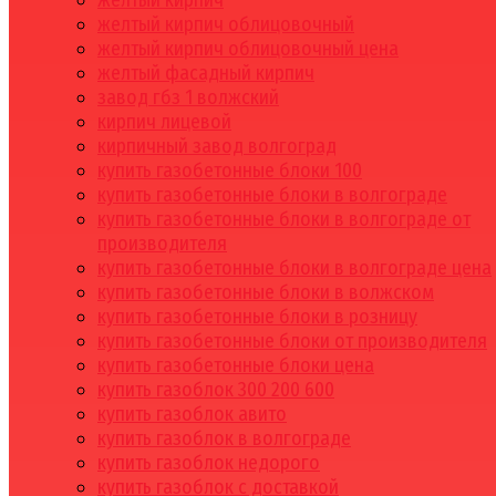
желтый кирпич
желтый кирпич облицовочный
желтый кирпич облицовочный цена
желтый фасадный кирпич
завод гбз 1 волжский
кирпич лицевой
кирпичный завод волгоград
купить газобетонные блоки 100
купить газобетонные блоки в волгограде
купить газобетонные блоки в волгограде от
производителя
купить газобетонные блоки в волгограде цена
купить газобетонные блоки в волжском
купить газобетонные блоки в розницу
купить газобетонные блоки от производителя
купить газобетонные блоки цена
купить газоблок 300 200 600
купить газоблок авито
купить газоблок в волгограде
купить газоблок недорого
купить газоблок с доставкой