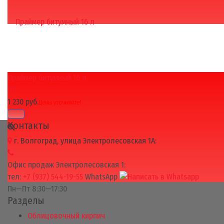
Праймер битумный 16 л
избранное
сравнить
(0)
1 230 руб.
Цены уточняйте!
Контакты
г. Волгоград, улица Электролесовская 1А:
Офис продаж Электролесовская 1:
тел:
+7 (937) 544-19-55
WhatsApp
Пн—Пт 8:30—17:30
Разделы
Облицовочный кирпич