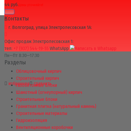
44 руб.
Цены уточняйте!
Контакты
г. Волгоград, улица Электролесовская 1А:
Офис продаж Электролесовская 1:
тел:
+7 (937) 544-19-55
WhatsApp
Пн—Пт 8:30—17:30
Разделы
Облицовочный кирпич
Строительный кирпич
избранное
сравнить
Газобетонные блоки
Шамотный (огнеупорный) кирпич
Строительные блоки
Гранитная плитка (натуральный камень)
Строительные материалы
Гидроизоляция
Вентиляционные коробочки