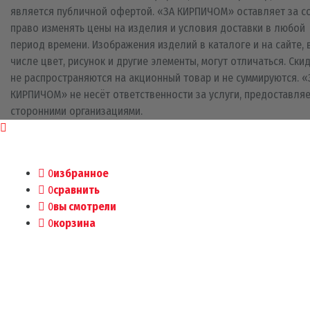
является публичной офертой. «ЗА КИРПИЧОМ» оставляет за с
право изменять цены на изделия и условия доставки в любой
период времени. Изображения изделий в каталоге и на сайте, 
числе цвет, рисунок и другие элементы, могут отличаться. Ски
не распространяются на акционный товар и не суммируются. «
КИРПИЧОМ» не несёт ответственности за услуги, предоставля
сторонними организациями.
0
избранное
0
сравнить
0
вы смотрели
0
корзина