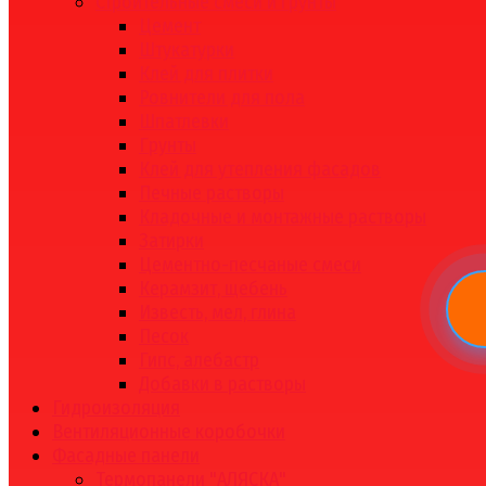
Строительные смеси и грунты
Цемент
Штукатурки
Клей для плитки
Ровнители для пола
Шпатлевки
Грунты
Клей для утепления фасадов
Печные растворы
Кладочные и монтажные растворы
Затирки
Цементно-песчаные смеси
Керамзит, щебень
Известь, мел, глина
Песок
Гипс, алебастр
Добавки в растворы
Гидроизоляция
Вентиляционные коробочки
Фасадные панели
Термопанели "АЛЯСКА"