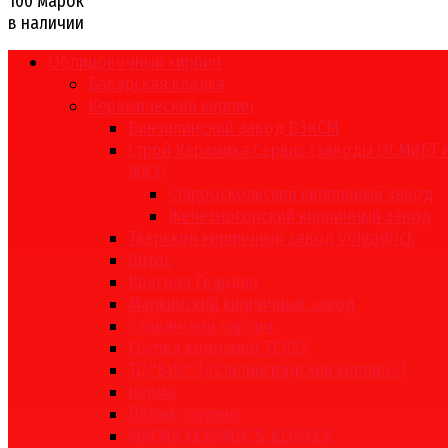
100 марок
в наличии
Облицовочный кирпич
Баварская кладка
Керамический кирпич
Винзилинский завод ВЗКСМ
Строй Керамика Сервис (заводы ОСМиБТ 
ЖКЗ)
Старооскольский кирпичный завод
Железногорский кирпичный завод
Тверской кирпичный завод VolgaBrick
Литос
Красная Гвардия
Маркинский кирпичный завод
Славянский кирпич
Группа компаний TEREX
ТД "БИС" («Сталинградский кирпич»)
Керма
Пятый элемент
МАГМА KERAMIK & KLINKER