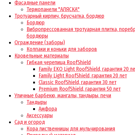
Фасадные панели
Термопанели "АЛЯСКА"
Тротуарный кирпич, брусчатка, бордюр
Бордюр
Вибропрессованная тротуарная плитка, поребр
бордюры
Ограждение (заборы)
Колпаки и коньки для заборов
Кровельные материалы
Гибкая черепица RoofShield
Family EKO Light RoofShield, гарантия 20 л
Family Light RoofShield, гарантия 20 лет
Classic RoofShield, гарантия 30 лет
Premium RoofShield, гарантия 50 лет
Уличные барбекю, мангалы, тандыры, печи
Тандыры
Амфора
Аксессуары
Сад и огород
Кора лиственницы для мульчирования