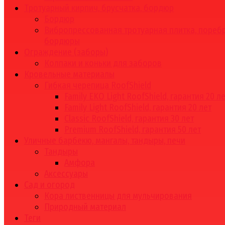
Тротуарный кирпич, брусчатка, бордюр
Бордюр
Вибропрессованная тротуарная плитка, поребр
бордюры
Ограждение (заборы)
Колпаки и коньки для заборов
Кровельные материалы
Гибкая черепица RoofShield
Family EKO Light RoofShield, гарантия 20 л
Family Light RoofShield, гарантия 20 лет
Classic RoofShield, гарантия 30 лет
Premium RoofShield, гарантия 50 лет
Уличные барбекю, мангалы, тандыры, печи
Тандыры
Амфора
Аксессуары
Сад и огород
Кора лиственницы для мульчирования
Природный материал
Теги