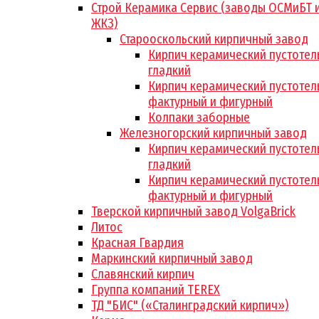
Строй Керамика Сервис (заводы ОСМиБТ 
ЖКЗ)
Старооскольский кирпичный завод
Кирпич керамический пустотел
гладкий
Кирпич керамический пустотел
фактурный и фигурный
Колпаки заборные
Железногорский кирпичный завод
Кирпич керамический пустотел
гладкий
Кирпич керамический пустотел
фактурный и фигурный
Тверской кирпичный завод VolgaBrick
Литос
Красная Гвардия
Маркинский кирпичный завод
Славянский кирпич
Группа компаний TEREX
ТД "БИС" («Сталинградский кирпич»)