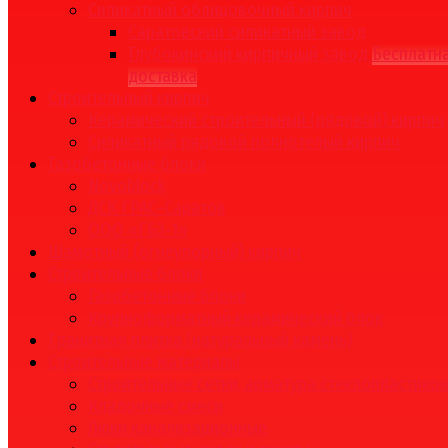
Силикатный облицовочный кирпич
Саратовский силикатный завод
Глубокинский кирпичный завод
Бесплатн
доставка
Строительный кирпич
Керамический строительный (рядовой) кирпич
Силикатный рядовой полнотелый кирпич
Газобетонные блоки
Novoblock
ДСК ГРАС-Саратов
ООО «ГБЗ-1»
Шамотный (огнеупорный) кирпич
Строительные блоки
Газобетонные блоки
Крупноформатный керамический блок
Гранитная плитка (натуральный камень)
Строительные материалы
Строительные сетки, арматура стеклопластико
Кладочные смеси
Люки канализационные