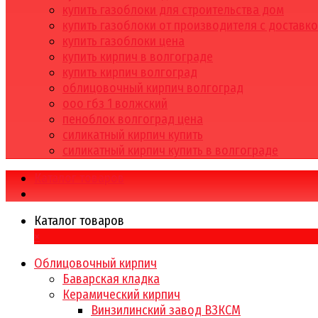
купить газоблоки для строительства дом
купить газоблоки от производителя с доставк
купить газоблоки цена
купить кирпич в волгограде
купить кирпич волгоград
облицовочный кирпич волгоград
ооо гбз 1 волжский
пеноблок волгоград цена
силикатный кирпич купить
силикатный кирпич купить в волгограде
Каталог товаров
Каталог товаров
×
Облицовочный кирпич
Баварская кладка
Керамический кирпич
Винзилинский завод ВЗКСМ