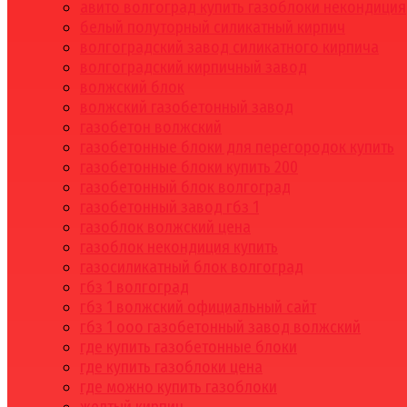
авито волгоград купить газоблоки некондиция
белый полуторный силикатный кирпич
волгоградский завод силикатного кирпича
волгоградский кирпичный завод
волжский блок
волжский газобетонный завод
газобетон волжский
газобетонные блоки для перегородок купить
газобетонные блоки купить 200
газобетонный блок волгоград
газобетонный завод гбз 1
газоблок волжский цена
газоблок некондиция купить
газосиликатный блок волгоград
гбз 1 волгоград
гбз 1 волжский официальный сайт
гбз 1 ооо газобетонный завод волжский
где купить газобетонные блоки
где купить газоблоки цена
где можно купить газоблоки