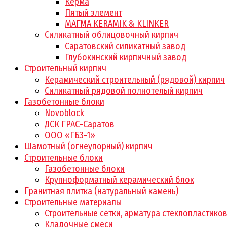
Керма
Пятый элемент
МАГМА KERAMIK & KLINKER
Силикатный облицовочный кирпич
Саратовский силикатный завод
Глубокинский кирпичный завод
Строительный кирпич
Керамический строительный (рядовой) кирпич
Силикатный рядовой полнотелый кирпич
Газобетонные блоки
Novoblock
ДСК ГРАС-Саратов
ООО «ГБЗ-1»
Шамотный (огнеупорный) кирпич
Строительные блоки
Газобетонные блоки
Крупноформатный керамический блок
Гранитная плитка (натуральный камень)
Строительные материалы
Строительные сетки, арматура стеклопластико
Кладочные смеси