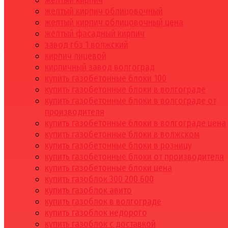
желтый кирпич
желтый кирпич облицовочный
желтый кирпич облицовочный цена
желтый фасадный кирпич
завод гбз 1 волжский
кирпич лицевой
кирпичный завод волгоград
купить газобетонные блоки 100
купить газобетонные блоки в волгограде
купить газобетонные блоки в волгограде от
производителя
купить газобетонные блоки в волгограде цена
купить газобетонные блоки в волжском
купить газобетонные блоки в розницу
купить газобетонные блоки от производителя
купить газобетонные блоки цена
купить газоблок 300 200 600
купить газоблок авито
купить газоблок в волгограде
купить газоблок недорого
купить газоблок с доставкой