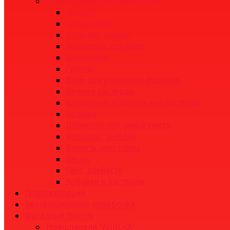
Строительные смеси и грунты
Цемент
Штукатурки
Клей для плитки
Ровнители для пола
Шпатлевки
Грунты
Клей для утепления фасадов
Печные растворы
Кладочные и монтажные растворы
Затирки
Цементно-песчаные смеси
Керамзит, щебень
Известь, мел, глина
Песок
Гипс, алебастр
Добавки в растворы
Гидроизоляция
Вентиляционные коробочки
Фасадные панели
Термопанели "АЛЯСКА"