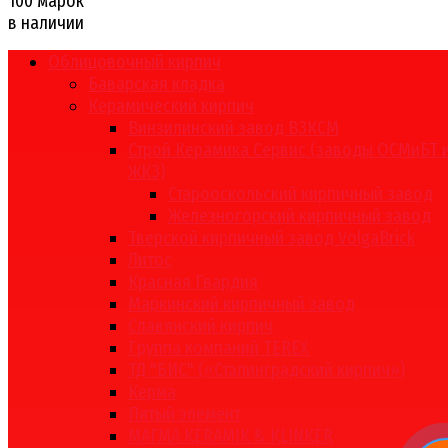
100 марок
в наличии
Облицовочный кирпич
Баварская кладка
Керамический кирпич
Винзилинский завод ВЗКСМ
Строй Керамика Сервис (заводы ОСМиБТ 
ЖКЗ)
Старооскольский кирпичный завод
Железногорский кирпичный завод
Тверской кирпичный завод VolgaBrick
Литос
Красная Гвардия
Маркинский кирпичный завод
Славянский кирпич
Группа компаний TEREX
ТД "БИС" («Сталинградский кирпич»)
Керма
Пятый элемент
МАГМА KERAMIK & KLINKER