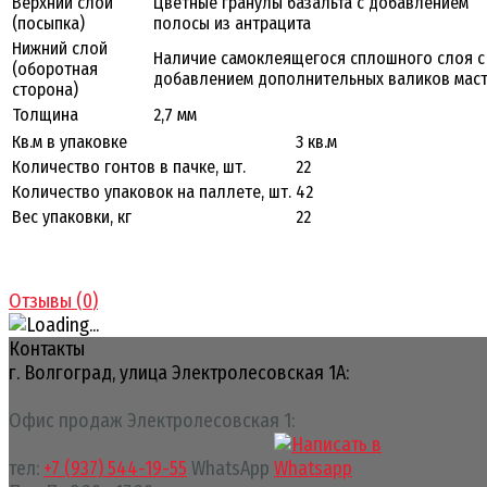
Верхний слой
Цветные гранулы базальта с добавлением
(посыпка)
полосы из антрацита
Нижний слой
Наличие самоклеящегося сплошного слоя с
(оборотная
добавлением дополнительных валиков маст
сторона)
Толщина
2,7 мм
Кв.м в упаковке
3 кв.м
Количество гонтов в пачке, шт.
22
Количество упаковок на паллете, шт.
42
Вес упаковки, кг
22
Отзывы (
0
)
Контакты
г. Волгоград, улица Электролесовская 1А:
Офис продаж Электролесовская 1:
тел:
+7 (937) 544-19-55
WhatsApp