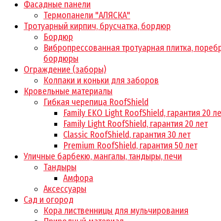
Фасадные панели
Термопанели "АЛЯСКА"
Тротуарный кирпич, брусчатка, бордюр
Бордюр
Вибропрессованная тротуарная плитка, поребр
бордюры
Ограждение (заборы)
Колпаки и коньки для заборов
Кровельные материалы
Гибкая черепица RoofShield
Family EKO Light RoofShield, гарантия 20 л
Family Light RoofShield, гарантия 20 лет
Classic RoofShield, гарантия 30 лет
Premium RoofShield, гарантия 50 лет
Уличные барбекю, мангалы, тандыры, печи
Тандыры
Амфора
Аксессуары
Сад и огород
Кора лиственницы для мульчирования