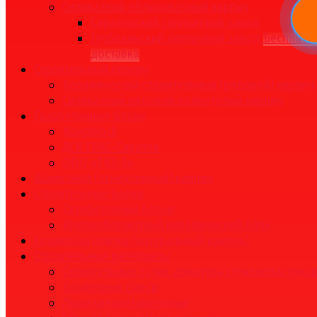
Силикатный облицовочный кирпич
Саратовский силикатный завод
Глубокинский кирпичный завод
Бесплатн
доставка
Строительный кирпич
Керамический строительный (рядовой) кирпич
Силикатный рядовой полнотелый кирпич
Газобетонные блоки
Novoblock
ДСК ГРАС-Саратов
ООО «ГБЗ-1»
Шамотный (огнеупорный) кирпич
Строительные блоки
Газобетонные блоки
Крупноформатный керамический блок
Гранитная плитка (натуральный камень)
Строительные материалы
Строительные сетки, арматура стеклопластико
Кладочные смеси
Люки канализационные