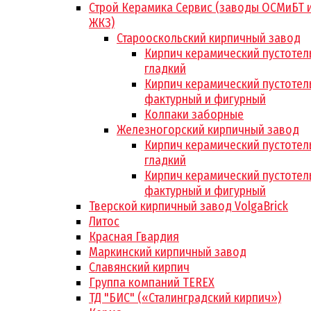
Строй Керамика Сервис (заводы ОСМиБТ 
ЖКЗ)
Старооскольский кирпичный завод
Кирпич керамический пустотел
гладкий
Кирпич керамический пустотел
фактурный и фигурный
Колпаки заборные
Железногорский кирпичный завод
Кирпич керамический пустотел
гладкий
Кирпич керамический пустотел
фактурный и фигурный
Тверской кирпичный завод VolgaBrick
Литос
Красная Гвардия
Маркинский кирпичный завод
Славянский кирпич
Группа компаний TEREX
ТД "БИС" («Сталинградский кирпич»)