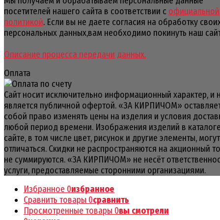
Мы получаем и обрабатываем персональные данные
посетителей нашего сайта в соответствии с
официальной
политикой
. Если вы не даете согласия на обработку свои
персональных данных,вам необходимо покинуть наш сайт
Описание процесса передачи данных.
Оплата
Сайт носит исключительно информационный характер, и 
является публичной офертой. «ЗА КИРПИЧОМ» оставляет
собой право изменять цены на изделия и условия достав
любой период времени. Изображения изделий в каталоге
сайте, в том числе цвет, рисунок и другие элементы, могут
отличаться. Скидки не распространяются на акционный т
не суммируются. «ЗА КИРПИЧОМ» не несёт ответственнос
услуги, предоставляемые сторонними организациями.
Избранное
0
избранное
Сравнить товары
0
сравнить
Просмотренные товары
0
вы смотрели