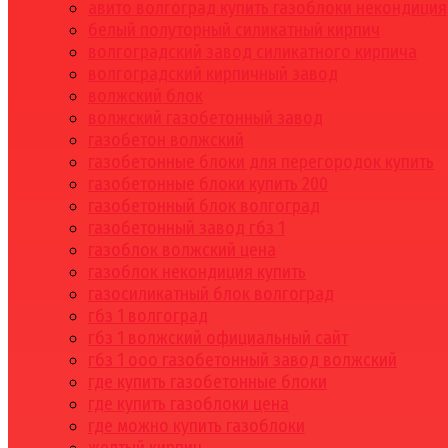
авито волгоград купить газоблоки некондиция
белый полуторный силикатный кирпич
волгоградский завод силикатного кирпича
волгоградский кирпичный завод
волжский блок
волжский газобетонный завод
газобетон волжский
газобетонные блоки для перегородок купить
газобетонные блоки купить 200
газобетонный блок волгоград
газобетонный завод гбз 1
газоблок волжский цена
газоблок некондиция купить
газосиликатный блок волгоград
гбз 1 волгоград
гбз 1 волжский официальный сайт
гбз 1 ооо газобетонный завод волжский
где купить газобетонные блоки
где купить газоблоки цена
где можно купить газоблоки