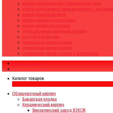
купить газоблоки для строительства дом
купить газоблоки от производителя с доставк
купить газоблоки цена
купить кирпич в волгограде
купить кирпич волгоград
облицовочный кирпич волгоград
ооо гбз 1 волжский
пеноблок волгоград цена
силикатный кирпич купить
силикатный кирпич купить в волгограде
Каталог товаров
Каталог товаров
×
Облицовочный кирпич
Баварская кладка
Керамический кирпич
Винзилинский завод ВЗКСМ