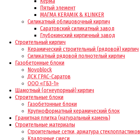
Керма
Пятый элемент
МАГМА KERAMIK & KLINKER
Силикатный облицовочный кирпич
Саратовский силикатный завод
Глубокинский кирпичный завод
Строительный кирпич
Керамический строительный (рядовой) кирпич
Силикатный рядовой полнотелый кирпич
Газобетонные блоки
Novoblock
ДСК ГРАС-Саратов
ООО «ГБЗ-1»
Шамотный (огнеупорный) кирпич
Строительные блоки
Газобетонные блоки
Крупноформатный керамический блок
Гранитная плитка (натуральный камень)
Строительные материалы
Строительные сетки, арматура стеклопластико
Кладочные смеси