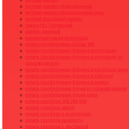
желтый кирпич
желтый кирпич облицовочный
желтый кирпич облицовочный цена
желтый фасадный кирпич
завод гбз 1 волжский
кирпич лицевой
кирпичный завод волгоград
купить газобетонные блоки 100
купить газобетонные блоки в волгограде
купить газобетонные блоки в волгограде от
производителя
купить газобетонные блоки в волгограде цена
купить газобетонные блоки в волжском
купить газобетонные блоки в розницу
купить газобетонные блоки от производителя
купить газобетонные блоки цена
купить газоблок 300 200 600
купить газоблок авито
купить газоблок в волгограде
купить газоблок недорого
купить газоблок с доставкой