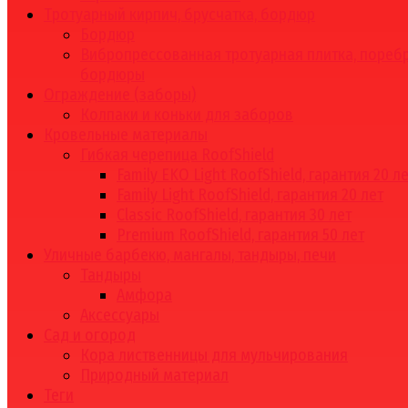
Тротуарный кирпич, брусчатка, бордюр
Бордюр
Вибропрессованная тротуарная плитка, поребр
бордюры
Ограждение (заборы)
Колпаки и коньки для заборов
Кровельные материалы
Гибкая черепица RoofShield
Family EKO Light RoofShield, гарантия 20 л
Family Light RoofShield, гарантия 20 лет
Classic RoofShield, гарантия 30 лет
Premium RoofShield, гарантия 50 лет
Уличные барбекю, мангалы, тандыры, печи
Тандыры
Амфора
Аксессуары
Сад и огород
Кора лиственницы для мульчирования
Природный материал
Теги