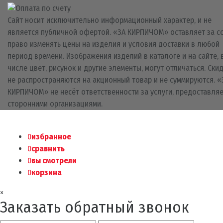
Сайт носит исключительно информационный характер, и не
является публичной офертой. «ЗА КИРПИЧОМ» оставляет за с
право изменять цены на изделия и условия доставки в любой
период времени. Изображения изделий в каталоге и на сайте, 
числе цвет, рисунок и другие элементы, могут отличаться. Ски
не распространяются на акционный товар и не суммируются. «
КИРПИЧОМ» не несёт ответственности за услуги, предоставля
сторонними организациями.
0
избранное
0
сравнить
0
вы смотрели
0
корзина
×
Заказать обратный звонок