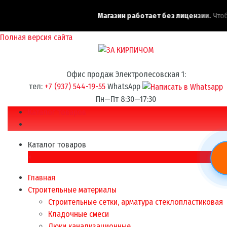
Магазин работает без лицензии.
Чтобы
Полная версия сайта
Офис продаж Электролесовская 1:
тел:
+7 (937) 544-19-55
WhatsApp
Пн—Пт 8:30—17:30
Каталог товаров
Каталог товаров
×
Главная
Строительные материалы
Строительные сетки, арматура стеклопластиковая
Кладочные смеси
Люки канализационные