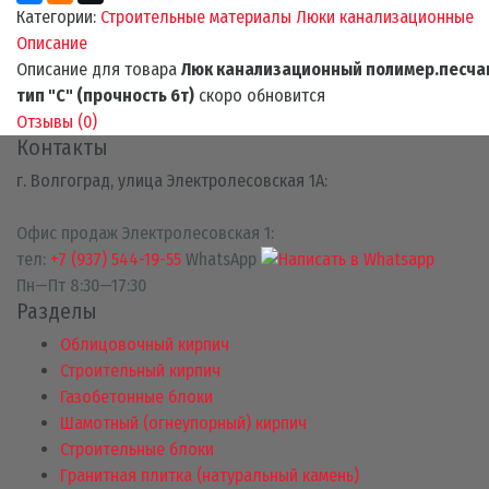
Категории:
Строительные материалы
Люки канализационные
Описание
Описание для товара
Люк канализационный полимер.песчан
тип "С" (прочность 6т)
скоро обновится
Отзывы (
0
)
Контакты
г. Волгоград, улица Электролесовская 1А:
Офис продаж Электролесовская 1:
тел:
+7 (937) 544-19-55
WhatsApp
Пн—Пт 8:30—17:30
Разделы
Облицовочный кирпич
Строительный кирпич
Газобетонные блоки
Шамотный (огнеупорный) кирпич
Строительные блоки
Гранитная плитка (натуральный камень)