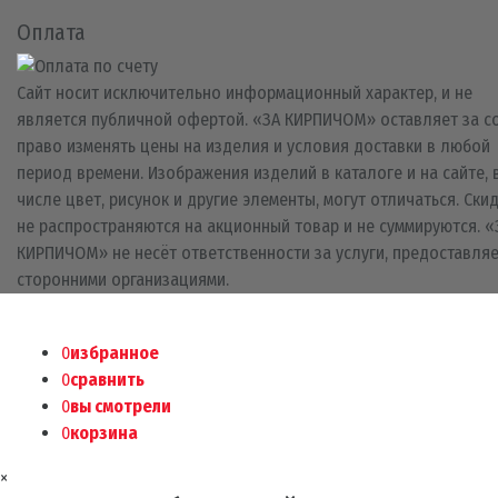
Оплата
Сайт носит исключительно информационный характер, и не
является публичной офертой. «ЗА КИРПИЧОМ» оставляет за с
право изменять цены на изделия и условия доставки в любой
период времени. Изображения изделий в каталоге и на сайте, 
числе цвет, рисунок и другие элементы, могут отличаться. Ски
не распространяются на акционный товар и не суммируются. «
КИРПИЧОМ» не несёт ответственности за услуги, предоставля
сторонними организациями.
0
избранное
0
сравнить
0
вы смотрели
0
корзина
×