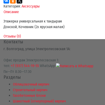
Категория:
Аксессуары
Описание
Этажерка универсальная к тандырам
Донской, Кочевник (2х ярусная малая)
Отзывы (
0
)
Контакты
г. Волгоград, улица Электролесовская 1А:
Офис продаж Электролесовская 1:
тел:
+7 (937) 544-19-55
WhatsApp
Пн—Пт 8:30—17:30
Разделы
Облицовочный кирпич
Строительный кирпич
Газобетонные блоки
Шамотный (огнеупорный) кирпич