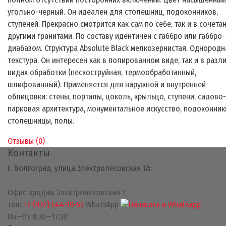
угольно-черный. Он идеален для столешниц, подоконников,
ступеней. Прекрасно смотрится как сам по себе, так и в сочета
другими гранитами. По составу идентичен с габбро или габбро-
диабазом. Структура Absolute Black мелкозернистая. Однородн
текстура. Он интересен как в полированном виде, так и в разл
видах обработки (пескоструйная, термообработанный,
шлифованный). Применяется для наружной и внутренней
облицовки: стены, порталы, цоколь, крыльцо, ступени, садово-
парковая архитектура, монументальное искусство, подоконник
столешницы, полы.
Отзывы (
0
)
Контакты
г. Волгоград, улица Электролесовская 1А:
Офис продаж Электролесовская 1:
тел:
+7 (937) 544-19-55
WhatsApp
Пн—Пт 8:30—17:30