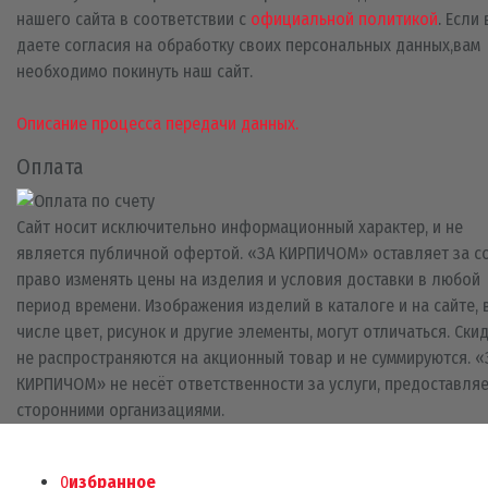
нашего сайта в соответствии с
официальной политикой
. Если
даете согласия на обработку своих персональных данных,вам
необходимо покинуть наш сайт.
Описание процесса передачи данных.
Оплата
Сайт носит исключительно информационный характер, и не
является публичной офертой. «ЗА КИРПИЧОМ» оставляет за с
право изменять цены на изделия и условия доставки в любой
период времени. Изображения изделий в каталоге и на сайте, 
числе цвет, рисунок и другие элементы, могут отличаться. Ски
не распространяются на акционный товар и не суммируются. «
КИРПИЧОМ» не несёт ответственности за услуги, предоставля
сторонними организациями.
0
избранное