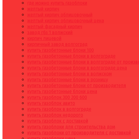
где можно купить газоблоки
желтый кирпич
желтый кирпич облицовочный
желтый кирпич облицовочный цена
желтый фасадный кирпич
завод гбз 1 волжский
кирпич лицевой
кирпичный завод волгоград
купить газобетонные блоки 100
купить газобетонные блоки в волгограде
купить газобетонные блоки в волгограде от произ
купить газобетонные блоки в волгограде цена
купить газобетонные блоки в волжском
купить газобетонные блоки в розницу
купить газобетонные блоки от производителя
купить газобетонные блоки цена
купить газоблок 300 200 600
купить газоблок авито
купить газоблок в волгограде
купить газоблок недорого
купить газоблок с доставкой
купить газоблоки для строительства дом
купить газоблоки от производителя с доставкой
купить газоблоки цена