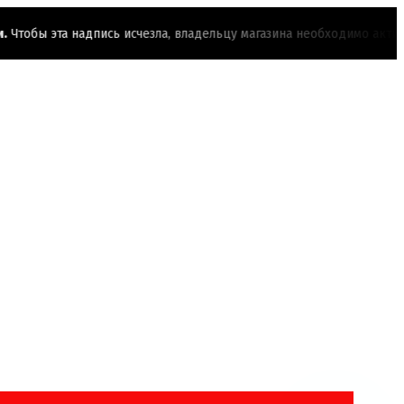
обы эта надпись исчезла, владельцу магазина необходимо активиро