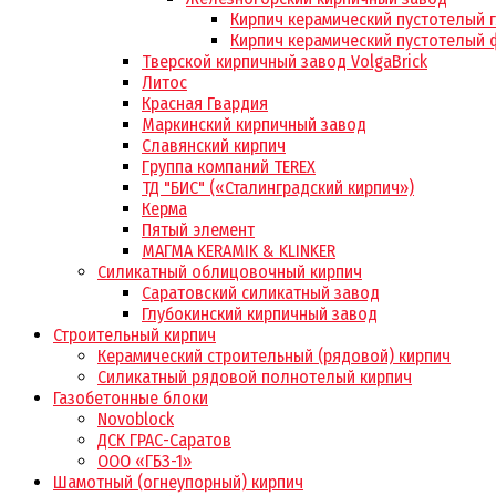
Кирпич керамический пустотелый 
Кирпич керамический пустотелый 
Тверской кирпичный завод VolgaBrick
Литос
Красная Гвардия
Маркинский кирпичный завод
Славянский кирпич
Группа компаний TEREX
ТД "БИС" («Сталинградский кирпич»)
Керма
Пятый элемент
МАГМА KERAMIK & KLINKER
Силикатный облицовочный кирпич
Саратовский силикатный завод
Глубокинский кирпичный завод
Строительный кирпич
Керамический строительный (рядовой) кирпич
Силикатный рядовой полнотелый кирпич
Газобетонные блоки
Novoblock
ДСК ГРАС-Саратов
ООО «ГБЗ-1»
Шамотный (огнеупорный) кирпич