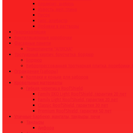
Керамзит, щебень
Известь, мел, глина
Песок
Гипс, алебастр
Добавки в растворы
Гидроизоляция
Вентиляционные коробочки
Фасадные панели
Термопанели "АЛЯСКА"
Тротуарный кирпич, брусчатка, бордюр
Бордюр
Вибропрессованная тротуарная плитка, поребрики,
Ограждение (заборы)
Колпаки и коньки для заборов
Кровельные материалы
Гибкая черепица RoofShield
Family EKO Light RoofShield, гарантия 20 лет
Family Light RoofShield, гарантия 20 лет
Classic RoofShield, гарантия 30 лет
Premium RoofShield, гарантия 50 лет
Уличные барбекю, мангалы, тандыры, печи
Тандыры
Амфора