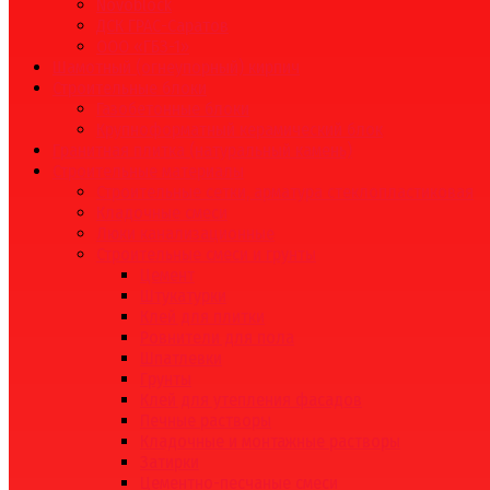
Novoblock
ДСК ГРАС-Саратов
ООО «ГБЗ-1»
Шамотный (огнеупорный) кирпич
Строительные блоки
Газобетонные блоки
Крупноформатный керамический блок
Гранитная плитка (натуральный камень)
Строительные материалы
Строительные сетки, арматура стеклопластиковая
Кладочные смеси
Люки канализационные
Строительные смеси и грунты
Цемент
Штукатурки
Клей для плитки
Ровнители для пола
Шпатлевки
Грунты
Клей для утепления фасадов
Печные растворы
Кладочные и монтажные растворы
Затирки
Цементно-песчаные смеси