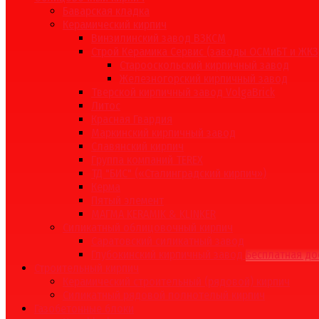
Баварская кладка
Керамический кирпич
Винзилинский завод ВЗКСМ
Строй Керамика Сервис (заводы ОСМиБТ и ЖКЗ
Старооскольский кирпичный завод
Железногорский кирпичный завод
Тверской кирпичный завод VolgaBrick
Литос
Красная Гвардия
Маркинский кирпичный завод
Славянский кирпич
Группа компаний TEREX
ТД "БИС" («Сталинградский кирпич»)
Керма
Пятый элемент
МАГМА KERAMIK & KLINKER
Силикатный облицовочный кирпич
Саратовский силикатный завод
Глубокинский кирпичный завод
Бесплатная до
Строительный кирпич
Керамический строительный (рядовой) кирпич
Силикатный рядовой полнотелый кирпич
Газобетонные блоки