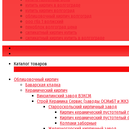
купить кирпич в волгограде
купить кирпич волгоград
облицовочный кирпич волгоград
ооо гбз 1 волжский
пеноблок волгоград цена
силикатный кирпич купить
силикатный кирпич купить в волгограде
Каталог товаров
Каталог товаров
×
Облицовочный кирпич
Баварская кладка
Керамический кирпич
Винзилинский завод ВЗКСМ
Строй Керамика Сервис (заводы ОСМиБТ и ЖКЗ
Старооскольский кирпичный завод
Кирпич керамический пустотелый 
Кирпич керамический пустотелый 
Колпаки заборные
Железногорский кирпичный завод