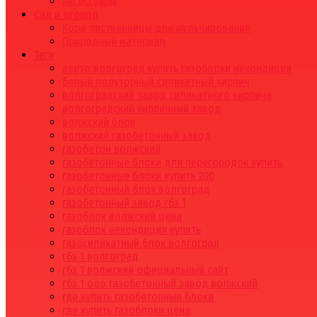
Аксессуары
Сад и огород
Кора лиственницы для мульчирования
Природный материал
Теги
авито волгоград купить газоблоки некондиция
белый полуторный силикатный кирпич
волгоградский завод силикатного кирпича
волгоградский кирпичный завод
волжский блок
волжский газобетонный завод
газобетон волжский
газобетонные блоки для перегородок купить
газобетонные блоки купить 200
газобетонный блок волгоград
газобетонный завод гбз 1
газоблок волжский цена
газоблок некондиция купить
газосиликатный блок волгоград
гбз 1 волгоград
гбз 1 волжский официальный сайт
гбз 1 ооо газобетонный завод волжский
где купить газобетонные блоки
где купить газоблоки цена