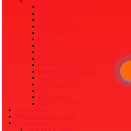
Строительные смеси и грунты
Цемент
Штукатурки
Клей для плитки
Ровнители для пола
Шпатлевки
Грунты
Клей для утепления фасадов
Печные растворы
Кладочные и монтажные растворы
Затирки
Цементно-песчаные смеси
Керамзит, щебень
Известь, мел, глина
Песок
Гипс, алебастр
Добавки в растворы
Гидроизоляция
Вентиляционные коробочки
Фасадные панели
Термопанели "АЛЯСКА"