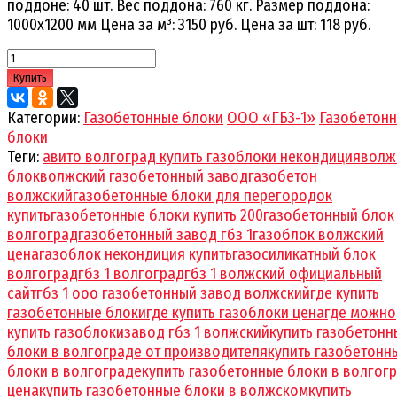
поддоне: 40 шт. Вес поддона: 760 кг. Размер поддона:
1000х1200 мм Цена за м³: 3150 руб. Цена за шт: 118 руб.
Купить
Категории:
Газобетонные блоки
ООО «ГБЗ-1»
Газобетон
блоки
Теги:
авито волгоград купить газоблоки некондиция
волж
блок
волжский газобетонный завод
газобетон
волжский
газобетонные блоки для перегородок
купить
газобетонные блоки купить 200
газобетонный блок
волгоград
газобетонный завод гбз 1
газоблок волжский
цена
газоблок некондиция купить
газосиликатный блок
волгоград
гбз 1 волгоград
гбз 1 волжский официальный
сайт
гбз 1 ооо газобетонный завод волжский
где купить
газобетонные блоки
где купить газоблоки цена
где можно
купить газоблоки
завод гбз 1 волжский
купить газобетонн
блоки в волгограде от производителя
купить газобетонн
блоки в волгограде
купить газобетонные блоки в волгог
цена
купить газобетонные блоки в волжском
купить