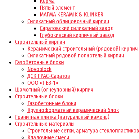
Керма
Пятый элемент
МАГМА KERAMIK & KLINKER
Силикатный облицовочный кирпич
Саратовский силикатный завод
Глубокинский кирпичный завод
Строительный кирпич
Керамический строительный (рядовой) кирпич
Силикатный рядовой полнотелый кирпич
Газобетонные блоки
Novoblock
ДСК ГРАС-Саратов
ООО «ГБЗ-1»
Шамотный (огнеупорный) кирпич
Строительные блоки
Газобетонные блоки
Крупноформатный керамический блок
Гранитная плитка (натуральный камень)
Строительные материалы
Строительные сетки, арматура стеклопластико
Кладочные смеси