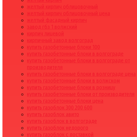
желтый кирпич
желтый кирпич облицовочный
желтый кирпич облицовочный цена
желтый фасадный кирпич
завод гбз 1 волжский
кирпич лицевой
кирпичный завод волгоград
купить газобетонные блоки 100
купить газобетонные блоки в волгограде
купить газобетонные блоки в волгограде от
производителя
купить газобетонные блоки в волгограде цена
купить газобетонные блоки в волжском
купить газобетонные блоки в розницу
купить газобетонные блоки от производителя
купить газобетонные блоки цена
купить газоблок 300 200 600
купить газоблок авито
купить газоблок в волгограде
купить газоблок недорого
купить газоблок с доставкой