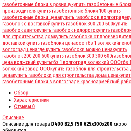
газобетонные блоки в розницу
купить газобетонные блок
производителя
купить газобетонные блоки 100
купить
газобетонные блоки цена
купить газоблок в волгограде
к
газоблок с доставкой
купить газоблок 300 200 600
купить
газоблок авито
купить газоблок недорого
купить газобло
для строительства дом
купить газоблоки от производител
доставкой
купить газоблоки цена
ооо гбз 1 волжский
пено
волгоград цена
где купить газоблоки можно цена
купить
газоблок 200 200 600
купить газоблок 300 300 600
газобло
цена волжский купить
гбз 1 волгоград волжский ООО
гбз 
волжский завод ООО
купить газоблок для строительства
цена
купить газоблоки для строительства дома цена
купит
газобетонные блоки в волгограде красноармейский рай
Обзор
Характеристики
Отзывы
0
Описание
Описание для товара
D400 B2,5 F50 625x300x200
скоро
обновится