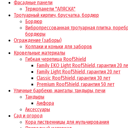
Фасадные панели
Термопанели "АЛЯСКА"
Тротуарный кирпич, брусчатка, бордюр
Бордюр
Вибропрессованная тротуарная плитка, поребр
бордюры
Ограждение (заборы)
Колпаки и коньки для заборов
Кровельные материалы
Гибкая черепица RoofShield
Family EKO Light RoofShield, гарантия 20 л
Family Light RoofShield, гарантия 20 лет
Classic RoofShield, гарантия 30 лет
Premium RoofShield, гарантия 50 лет
Уличные барбекю, мангалы, тандыры, печи
Тандыры
Амфора
Аксессуары
Сад и огород
Кора лиственницы для мульчирования