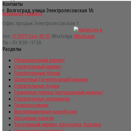
Контакты
г. Волгоград, улица Электролесовская 1А:
избранное
сравнить
Офис продаж Электролесовская 1:
тел:
+7 (937) 544-19-55
WhatsApp
Пн—Пт 8:30—17:30
Разделы
Облицовочный кирпич
Строительный кирпич
Газобетонные блоки
Шамотный (огнеупорный) кирпич
Строительные блоки
Гранитная плитка (натуральный камень)
Строительные материалы
Гидроизоляция
Вентиляционные коробочки
Фасадные панели
Тротуарный кирпич, брусчатка, бордюр
Ограждение (заборы)