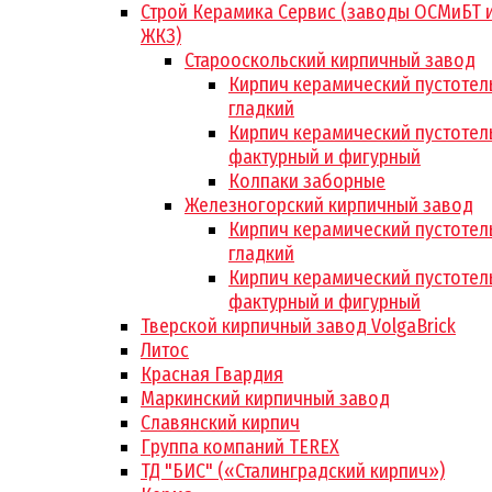
Строй Керамика Сервис (заводы ОСМиБТ 
ЖКЗ)
Старооскольский кирпичный завод
Кирпич керамический пустотел
гладкий
Кирпич керамический пустотел
фактурный и фигурный
Колпаки заборные
Железногорский кирпичный завод
Кирпич керамический пустотел
гладкий
Кирпич керамический пустотел
фактурный и фигурный
Тверской кирпичный завод VolgaBrick
Литос
Красная Гвардия
Маркинский кирпичный завод
Славянский кирпич
Группа компаний TEREX
ТД "БИС" («Сталинградский кирпич»)