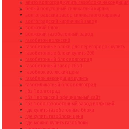
авито волгоград купить газоблоки некондиция
белый полуторный силикатный кирпич
волгоградский завод силикатного кирпича
волгоградский кирпичный завод
волжский блок
волжский газобетонный завод
газобетон волжский
газобетонные блоки для перегородок купить
газобетонные блоки купить 200
газобетонный блок волгоград
газобетонный завод гбз 1
газоблок волжский цена
газоблок некондиция купить
газосиликатный блок волгоград
гбз 1 волгоград
гбз 1 волжский официальный сайт
гбз 1 ооо газобетонный завод волжский
где купить газобетонные блоки
где купить газоблоки цена
где можно купить газоблоки