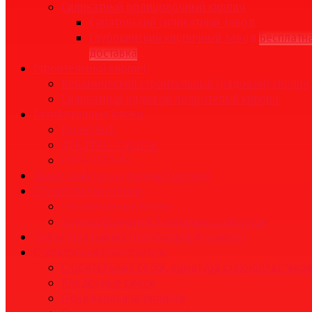
Силикатный облицовочный кирпич
Саратовский силикатный завод
Глубокинский кирпичный завод
Бесплатн
доставка
Строительный кирпич
Керамический строительный (рядовой) кирпич
Силикатный рядовой полнотелый кирпич
Газобетонные блоки
Novoblock
ДСК ГРАС-Саратов
ООО «ГБЗ-1»
Шамотный (огнеупорный) кирпич
Строительные блоки
Газобетонные блоки
Крупноформатный керамический блок
Гранитная плитка (натуральный камень)
Строительные материалы
Строительные сетки, арматура стеклопластико
Кладочные смеси
Люки канализационные