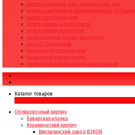
купить газоблоки для строительства дом
купить газоблоки от производителя с доставк
купить газоблоки цена
купить кирпич в волгограде
купить кирпич волгоград
облицовочный кирпич волгоград
ооо гбз 1 волжский
пеноблок волгоград цена
силикатный кирпич купить
силикатный кирпич купить в волгограде
Каталог товаров
Каталог товаров
×
Облицовочный кирпич
Баварская кладка
Керамический кирпич
Винзилинский завод ВЗКСМ