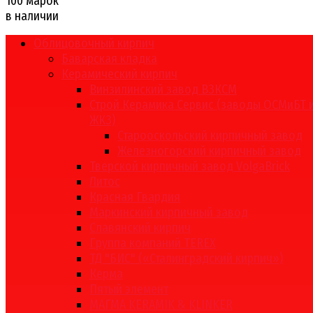
100 марок
в наличии
Облицовочный кирпич
Баварская кладка
Керамический кирпич
Винзилинский завод ВЗКСМ
Строй Керамика Сервис (заводы ОСМиБТ 
ЖКЗ)
Старооскольский кирпичный завод
Железногорский кирпичный завод
Тверской кирпичный завод VolgaBrick
Литос
Красная Гвардия
Маркинский кирпичный завод
Славянский кирпич
Группа компаний TEREX
ТД "БИС" («Сталинградский кирпич»)
Керма
Пятый элемент
МАГМА KERAMIK & KLINKER