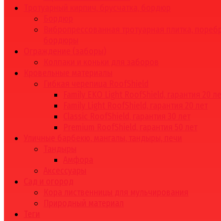
Тротуарный кирпич, брусчатка, бордюр
Бордюр
Вибропрессованная тротуарная плитка, поребр
бордюры
Ограждение (заборы)
Колпаки и коньки для заборов
Кровельные материалы
Гибкая черепица RoofShield
Family EKO Light RoofShield, гарантия 20 л
Family Light RoofShield, гарантия 20 лет
Classic RoofShield, гарантия 30 лет
Premium RoofShield, гарантия 50 лет
Уличные барбекю, мангалы, тандыры, печи
Тандыры
Амфора
Аксессуары
Сад и огород
Кора лиственницы для мульчирования
Природный материал
Теги