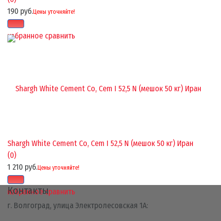
190 руб.
Цены уточняйте!
избранное
сравнить
Shargh White Cement Co, Cem I 52,5 N (мешок 50 кг) Иран
(0)
1 210 руб.
Цены уточняйте!
Контакты
избранное
сравнить
г. Волгоград, улица Электролесовская 1А: