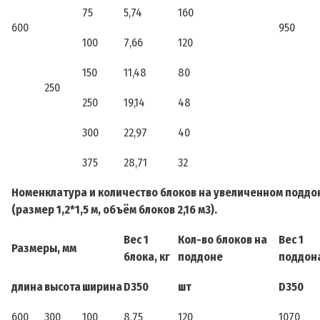
75
5,74
160
600
950
100
7,66
120
150
11,48
80
250
250
19,14
48
300
22,97
40
375
28,71
32
Номенклатура и количество блоков на увеличенном поддо
(размер 1,2*1,5 м, объём блоков 2,16 м3).
Вес 1
Кол-во блоков на
Вес 1
Размеры, мм
блока, кг
поддоне
поддона
длина
высота
ширина
D350
шт
D350
600
300
100
8,75
120
1070