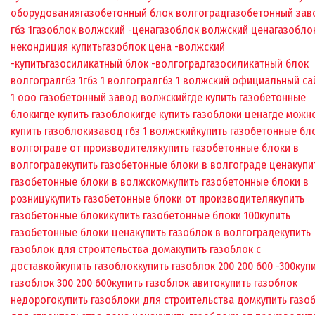
оборудования
газобетонный блок волгоград
газобетонный зав
гбз 1
газоблок волжский -цена
газоблок волжский цена
газобло
некондиция купить
газоблок цена -волжский
-купить
газосиликатный блок -волгоград
газосиликатный блок
волгоград
гбз 1
гбз 1 волгоград
гбз 1 волжский официальный са
1 ооо газобетонный завод волжский
где купить газобетонные
блоки
где купить газоблоки
где купить газоблоки цена
где можн
купить газоблоки
завод гбз 1 волжский
купить газобетонные бл
волгограде от производителя
купить газобетонные блоки в
волгограде
купить газобетонные блоки в волгограде цена
купи
газобетонные блоки в волжском
купить газобетонные блоки в
розницу
купить газобетонные блоки от производителя
купить
газобетонные блоки
купить газобетонные блоки 100
купить
газобетонные блоки цена
купить газоблок в волгограде
купить
газоблок для строительства дома
купить газоблок с
доставкой
купить газоблок
купить газоблок 200 200 600 -300
куп
газоблок 300 200 600
купить газоблок авито
купить газоблок
недорого
купить газоблоки для строительства дом
купить газо