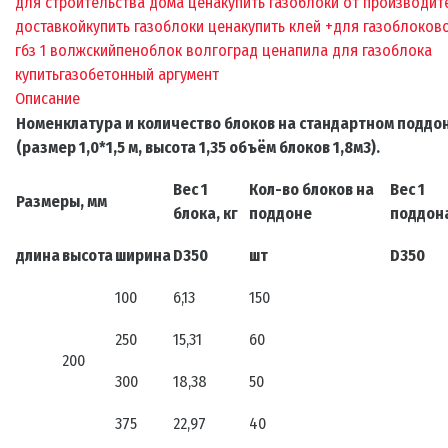
для строительства дома цена
купить газоблоки от производит
доставкой
купить газоблоки цена
купить клей +для газоблоков
гбз 1 волжский
пеноблок волгоград цена
пила для газоблока
купить
газобетонный аргумент
Описание
Номенклатура и количество блоков на стандартном поддо
(размер 1,0*1,5 м, высота 1,35 объём блоков 1,8м3).
Вес 1
Кол-во блоков на
Вес 1
Размеры, мм
блока, кг
поддоне
поддона
длина
высота
ширина
D350
шт
D350
100
6,13
150
250
15,31
60
200
300
18,38
50
375
22,97
40