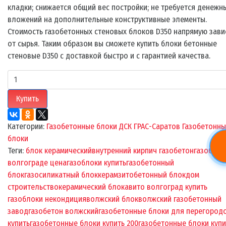
кладки; снижается общий вес постройки; не требуется денежн
вложений на дополнительные конструктивные элементы.
Стоимость газобетонных стеновых блоков D350 напрямую зави
от сырья. Таким образом вы сможете купить блоки бетонные
стеновые D350 с доставкой быстро и с гарантией качества.
Купить
Категории:
Газобетонные блоки
ДСК ГРАС-Саратов
Газобетонн
блоки
Теги:
блок керамический
внутренний кирпич газобетон
газоблок
волгограде цена
газоблоки купить
газобетонный
блок
газосиликатный блок
керамзитобетонный блок
дом
строительство
керамический блок
авито волгоград купить
газоблоки некондиция
волжский блок
волжский газобетонный
завод
газобетон волжский
газобетонные блоки для перегород
купить
газобетонные блоки купить 200
газобетонные блоки купи