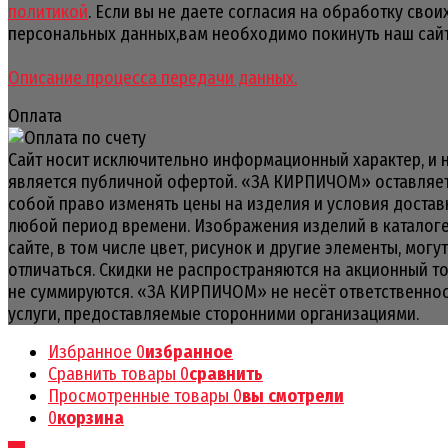
политикой
. Если вы не даете согласия на обработку свои
персональных данных,вам необходимо покинуть наш сайт
Описание процесса передачи данных.
Оплата
Сайт носит исключительно информационный характер, и 
является публичной офертой. «ЗА КИРПИЧОМ» оставляет
собой право изменять цены на изделия и условия достав
любой период времени. Изображения изделий в каталоге
сайте, в том числе цвет, рисунок и другие элементы, могут
отличаться. Скидки не распространяются на акционный т
не суммируются. «ЗА КИРПИЧОМ» не несёт ответственнос
услуги, предоставляемые сторонними организациями.
Избранное
0
избранное
Сравнить товары
0
сравнить
Просмотренные товары
0
вы смотрели
0
корзина