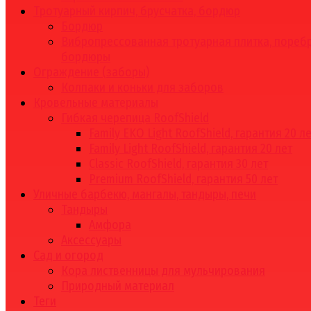
Тротуарный кирпич, брусчатка, бордюр
Бордюр
Вибропрессованная тротуарная плитка, поребр
бордюры
Ограждение (заборы)
Колпаки и коньки для заборов
Кровельные материалы
Гибкая черепица RoofShield
Family EKO Light RoofShield, гарантия 20 л
Family Light RoofShield, гарантия 20 лет
Classic RoofShield, гарантия 30 лет
Premium RoofShield, гарантия 50 лет
Уличные барбекю, мангалы, тандыры, печи
Тандыры
Амфора
Аксессуары
Сад и огород
Кора лиственницы для мульчирования
Природный материал
Теги