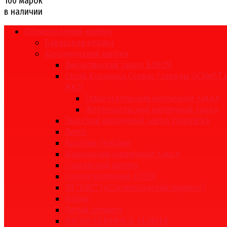
100 марок
в наличии
Облицовочный кирпич
Баварская кладка
Керамический кирпич
Винзилинский завод ВЗКСМ
Строй Керамика Сервис (заводы ОСМиБТ 
ЖКЗ)
Старооскольский кирпичный завод
Железногорский кирпичный завод
Тверской кирпичный завод VolgaBrick
Литос
Красная Гвардия
Маркинский кирпичный завод
Славянский кирпич
Группа компаний TEREX
ТД "БИС" («Сталинградский кирпич»)
Керма
Пятый элемент
МАГМА KERAMIK & KLINKER