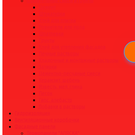
Строительные смеси и грунты
Цемент
Штукатурки
Клей для плитки
Ровнители для пола
Шпатлевки
Грунты
Клей для утепления фасадов
Печные растворы
Кладочные и монтажные растворы
Затирки
Цементно-песчаные смеси
Керамзит, щебень
Известь, мел, глина
Песок
Гипс, алебастр
Добавки в растворы
Гидроизоляция
Вентиляционные коробочки
Фасадные панели
Термопанели "АЛЯСКА"