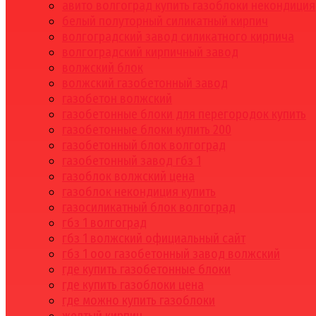
авито волгоград купить газоблоки некондиция
белый полуторный силикатный кирпич
волгоградский завод силикатного кирпича
волгоградский кирпичный завод
волжский блок
волжский газобетонный завод
газобетон волжский
газобетонные блоки для перегородок купить
газобетонные блоки купить 200
газобетонный блок волгоград
газобетонный завод гбз 1
газоблок волжский цена
газоблок некондиция купить
газосиликатный блок волгоград
гбз 1 волгоград
гбз 1 волжский официальный сайт
гбз 1 ооо газобетонный завод волжский
где купить газобетонные блоки
где купить газоблоки цена
где можно купить газоблоки