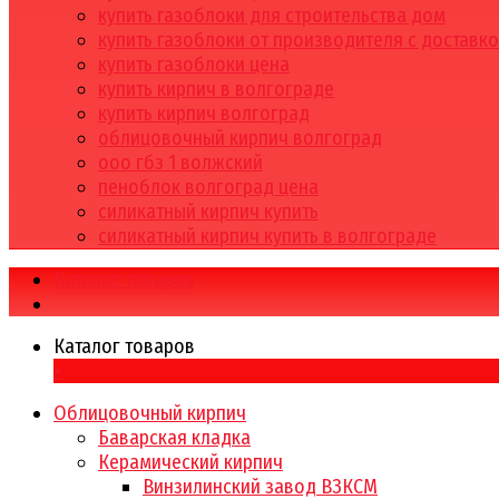
купить газоблоки для строительства дом
купить газоблоки от производителя с доставк
купить газоблоки цена
купить кирпич в волгограде
купить кирпич волгоград
облицовочный кирпич волгоград
ооо гбз 1 волжский
пеноблок волгоград цена
силикатный кирпич купить
силикатный кирпич купить в волгограде
Каталог товаров
Каталог товаров
×
Облицовочный кирпич
Баварская кладка
Керамический кирпич
Винзилинский завод ВЗКСМ