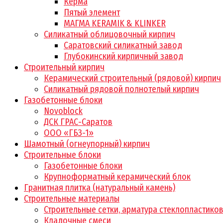
Керма
Пятый элемент
МАГМА KERAMIK & KLINKER
Силикатный облицовочный кирпич
Саратовский силикатный завод
Глубокинский кирпичный завод
Строительный кирпич
Керамический строительный (рядовой) кирпич
Силикатный рядовой полнотелый кирпич
Газобетонные блоки
Novoblock
ДСК ГРАС-Саратов
ООО «ГБЗ-1»
Шамотный (огнеупорный) кирпич
Строительные блоки
Газобетонные блоки
Крупноформатный керамический блок
Гранитная плитка (натуральный камень)
Строительные материалы
Строительные сетки, арматура стеклопластико
Кладочные смеси