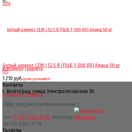
Белый цемент CEM I 52,5 R (ПЦБ 1-500 Д0) Адана 50 кг
избранное
сравнить
(0)
1 210 руб.
Цены уточняйте!
Контакты
г. Волгоград, улица Электролесовская 1А:
избранное
сравнить
Офис продаж Электролесовская 1:
тел:
+7 (937) 544-19-55
WhatsApp
Пн—Пт 8:30—17:30
Разделы