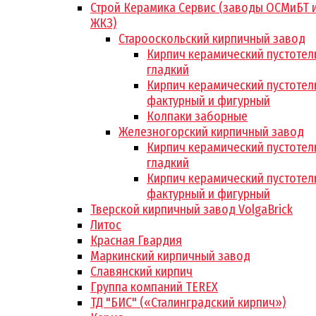
Строй Керамика Сервис (заводы ОСМиБТ 
ЖКЗ)
Старооскольский кирпичный завод
Кирпич керамический пустотел
гладкий
Кирпич керамический пустотел
фактурный и фигурный
Колпаки заборные
Железногорский кирпичный завод
Кирпич керамический пустотел
гладкий
Кирпич керамический пустотел
фактурный и фигурный
Тверской кирпичный завод VolgaBrick
Литос
Красная Гвардия
Маркинский кирпичный завод
Славянский кирпич
Группа компаний TEREX
ТД "БИС" («Сталинградский кирпич»)