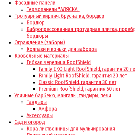
Фасадные панели
Термопанели "АЛЯСКА"
Тротуарный кирпич, брусчатка, бордюр
Бордюр
Вибропрессованная тротуарная плитка, поребр
бордюры
Ограждение (заборы)
Колпаки и коньки для заборов
Кровельные материалы
Гибкая черепица RoofShield
Family EKO Light RoofShield, гарантия 20 л
Family Light RoofShield, гарантия 20 лет
Classic RoofShield, гарантия 30 лет
Premium RoofShield, гарантия 50 лет
Уличные барбекю, мангалы, тандыры, печи
Тандыры
Амфора
Аксессуары
Сад и огород
Кора лиственницы для мульчирования