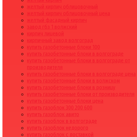
желтый кирпич
желтый кирпич облицовочный
желтый кирпич облицовочный цена
желтый фасадный кирпич
завод гбз 1 волжский
кирпич лицевой
кирпичный завод волгоград
купить газобетонные блоки 100
купить газобетонные блоки в волгограде
купить газобетонные блоки в волгограде от
производителя
купить газобетонные блоки в волгограде цена
купить газобетонные блоки в волжском
купить газобетонные блоки в розницу
купить газобетонные блоки от производителя
купить газобетонные блоки цена
купить газоблок 300 200 600
купить газоблок авито
купить газоблок в волгограде
купить газоблок недорого
купить газоблок с доставкой