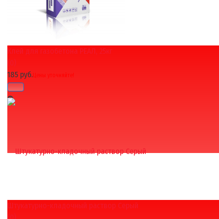
Клей для газобетона РЕАЛ, 25кг
избранное
сравнить
(0)
185 руб.
Цены уточняйте!
Штукатурно-кладочный раствор Серый
избранное
сравнить
(0)