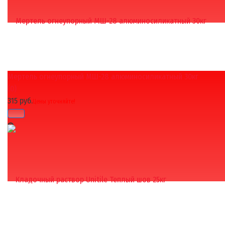
Мертель огнеупорный МШ-28 алюминосиликатный 30кг
избранное
сравнить
(0)
315 руб.
Цены уточняйте!