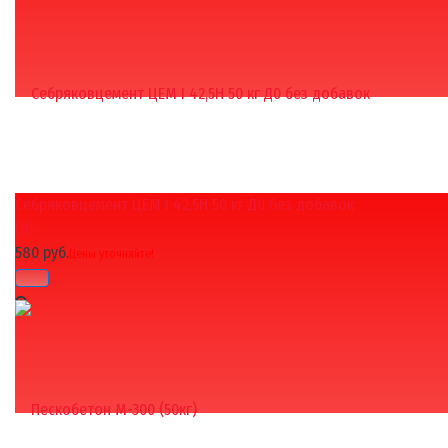
Себряковцемент ЦЕМ I 42,5Н 50 кг Д0 без добавок
избранное
сравнить
(0)
580 руб.
Цены уточняйте!