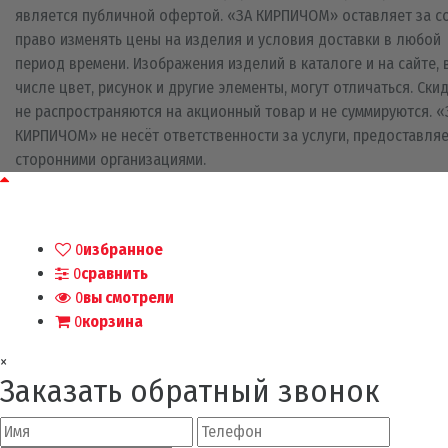
является публичной офертой. «ЗА КИРПИЧОМ» оставляет за с
право изменять цены на изделия и условия доставки в любой
период времени. Изображения изделий в каталоге и на сайте, 
числе цвет, рисунок и другие элементы, могут отличаться. Ски
не распространяются на акционный товар и не суммируются. «
КИРПИЧОМ» не несёт ответственности за услуги, предоставля
сторонними организациями.
0
избранное
0
сравнить
0
вы смотрели
0
корзина
×
Заказать обратный звонок