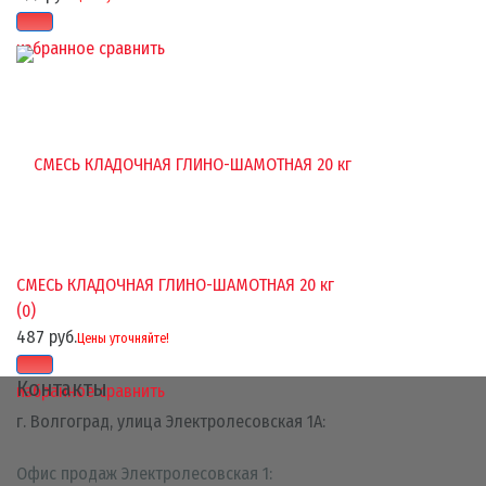
избранное
сравнить
СМЕСЬ КЛАДОЧНАЯ ГЛИНО-ШАМОТНАЯ 20 кг
(0)
487 руб.
Цены уточняйте!
Контакты
избранное
сравнить
г. Волгоград, улица Электролесовская 1А:
Офис продаж Электролесовская 1: