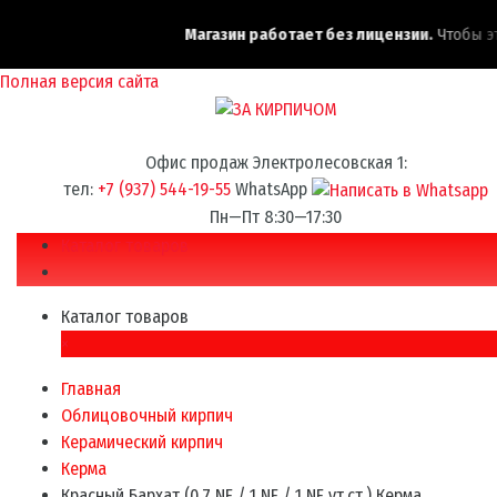
Магазин работает без лицензии.
Чтобы эта 
Полная версия сайта
Офис продаж Электролесовская 1:
тел:
+7 (937) 544-19-55
WhatsApp
Пн—Пт 8:30—17:30
Каталог товаров
Каталог товаров
×
Главная
Облицовочный кирпич
Керамический кирпич
Керма
Красный Бархат (0.7 NF / 1 NF / 1 NF ут.ст.) Керма