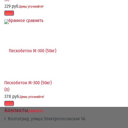
229 руб.
Цены уточняйте!
избранное
сравнить
Пескобетон М-300 (50кг)
(0)
378 руб.
Цены уточняйте!
Контакты
избранное
сравнить
г. Волгоград, улица Электролесовская 1А: