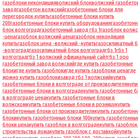
газоблоки некондиция
волжский блок
волжский газобето
завод
газобетон волжский
газобетонные блоки для
перегородок купить
газобетонные блоки купить
200
газобетонные блоки купить оборудования
газобетон
блок волгоград
газобетонный завод гбз 1
газоблок волжс
-цена
газоблок волжский цена
газоблок некондиция
купить
газоблок цена -волжский -купить
газосиликатный 
-волгоград
газосиликатный блок волгоград
гбз 1
гбз 1
волгоград
гбз 1 волжский официальный сайт
гбз 1 ооо
газобетонный завод волжский
где купить газобетонные
блоки
где купить газоблоки
где купить газоблоки цена
где
можно купить газоблоки
завод гбз 1 волжский
купить
газобетонные блоки в волгограде от производителя
купи
газобетонные блоки в волгограде
купить газобетонные б
в волгограде цена
купить газобетонные блоки в
волжском
купить газобетонные блоки в розницу
купить
газобетонные блоки от производителя
купить газобетон
блоки
купить газобетонные блоки 100
купить газобетонны
блоки цена
купить газоблок в волгограде
купить газоблок
строительства дома
купить газоблок с доставкой
купить