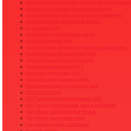
авито волгоград купить газоблоки некондиция
белый полуторный силикатный кирпич
волгоградский завод силикатного кирпича
волгоградский кирпичный завод
волжский блок
волжский газобетонный завод
газобетон волжский
газобетонные блоки для перегородок купить
газобетонные блоки купить 200
газобетонный блок волгоград
газобетонный завод гбз 1
газоблок волжский цена
газоблок некондиция купить
газосиликатный блок волгоград
гбз 1 волгоград
гбз 1 волжский официальный сайт
гбз 1 ооо газобетонный завод волжский
где купить газобетонные блоки
где купить газоблоки цена
где можно купить газоблоки