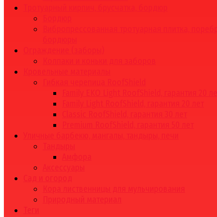
Тротуарный кирпич, брусчатка, бордюр
Бордюр
Вибропрессованная тротуарная плитка, поребр
бордюры
Ограждение (заборы)
Колпаки и коньки для заборов
Кровельные материалы
Гибкая черепица RoofShield
Family EKO Light RoofShield, гарантия 20 л
Family Light RoofShield, гарантия 20 лет
Classic RoofShield, гарантия 30 лет
Premium RoofShield, гарантия 50 лет
Уличные барбекю, мангалы, тандыры, печи
Тандыры
Амфора
Аксессуары
Сад и огород
Кора лиственницы для мульчирования
Природный материал
Теги