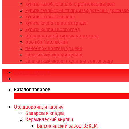
купить газоблоки для строительства дом
купить газоблоки от производителя с доставк
купить газоблоки цена
купить кирпич в волгограде
купить кирпич волгоград
облицовочный кирпич волгоград
ооо гбз 1 волжский
пеноблок волгоград цена
силикатный кирпич купить
силикатный кирпич купить в волгограде
Каталог товаров
Каталог товаров
×
Облицовочный кирпич
Баварская кладка
Керамический кирпич
Винзилинский завод ВЗКСМ