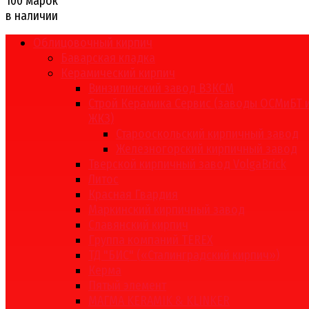
100 марок
в наличии
Облицовочный кирпич
Баварская кладка
Керамический кирпич
Винзилинский завод ВЗКСМ
Строй Керамика Сервис (заводы ОСМиБТ 
ЖКЗ)
Старооскольский кирпичный завод
Железногорский кирпичный завод
Тверской кирпичный завод VolgaBrick
Литос
Красная Гвардия
Маркинский кирпичный завод
Славянский кирпич
Группа компаний TEREX
ТД "БИС" («Сталинградский кирпич»)
Керма
Пятый элемент
МАГМА KERAMIK & KLINKER