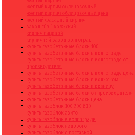
желтый кирпич
желтый кирпич облицовочный
желтый кирпич облицовочный цена
желтый фасадный кирпич
завод гбз 1 волжский
кирпич лицевой
кирпичный завод волгоград
купить газобетонные блоки 100
купить газобетонные блоки в волгограде
купить газобетонные блоки в волгограде от
производителя
купить газобетонные блоки в волгограде цена
купить газобетонные блоки в волжском
купить газобетонные блоки в розницу
купить газобетонные блоки от производителя
купить газобетонные блоки цена
купить газоблок 300 200 600
купить газоблок авито
купить газоблок в волгограде
купить газоблок недорого
купить газоблок с доставкой