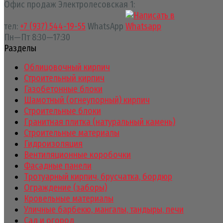
Офис продаж Электролесовская 1:
тел:
+7 (937) 544-19-55
WhatsApp
Пн—Пт 8:30—17:30
Разделы
Облицовочный кирпич
Строительный кирпич
Газобетонные блоки
Шамотный (огнеупорный) кирпич
Строительные блоки
Гранитная плитка (натуральный камень)
Строительные материалы
Гидроизоляция
Вентиляционные коробочки
Фасадные панели
Тротуарный кирпич, брусчатка, бордюр
Ограждение (заборы)
Кровельные материалы
Уличные барбекю, мангалы, тандыры, печи
Сад и огород