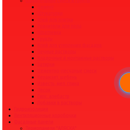
Строительные смеси и грунты
Цемент
Штукатурки
Клей для плитки
Ровнители для пола
Шпатлевки
Грунты
Клей для утепления фасадов
Печные растворы
Кладочные и монтажные растворы
Затирки
Цементно-песчаные смеси
Керамзит, щебень
Известь, мел, глина
Песок
Гипс, алебастр
Добавки в растворы
Гидроизоляция
Вентиляционные коробочки
Фасадные панели
Термопанели "АЛЯСКА"