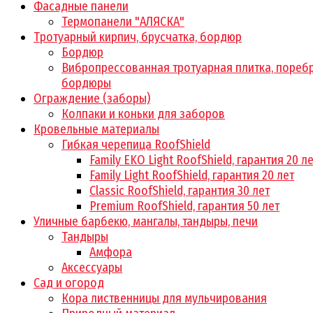
Фасадные панели
Термопанели "АЛЯСКА"
Тротуарный кирпич, брусчатка, бордюр
Бордюр
Вибропрессованная тротуарная плитка, поребр
бордюры
Ограждение (заборы)
Колпаки и коньки для заборов
Кровельные материалы
Гибкая черепица RoofShield
Family EKO Light RoofShield, гарантия 20 л
Family Light RoofShield, гарантия 20 лет
Classic RoofShield, гарантия 30 лет
Premium RoofShield, гарантия 50 лет
Уличные барбекю, мангалы, тандыры, печи
Тандыры
Амфора
Аксессуары
Сад и огород
Кора лиственницы для мульчирования