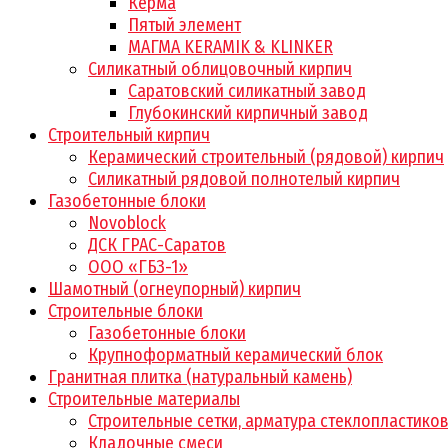
Керма
Пятый элемент
МАГМА KERAMIK & KLINKER
Силикатный облицовочный кирпич
Саратовский силикатный завод
Глубокинский кирпичный завод
Строительный кирпич
Керамический строительный (рядовой) кирпич
Силикатный рядовой полнотелый кирпич
Газобетонные блоки
Novoblock
ДСК ГРАС-Саратов
ООО «ГБЗ-1»
Шамотный (огнеупорный) кирпич
Строительные блоки
Газобетонные блоки
Крупноформатный керамический блок
Гранитная плитка (натуральный камень)
Строительные материалы
Строительные сетки, арматура стеклопластико
Кладочные смеси