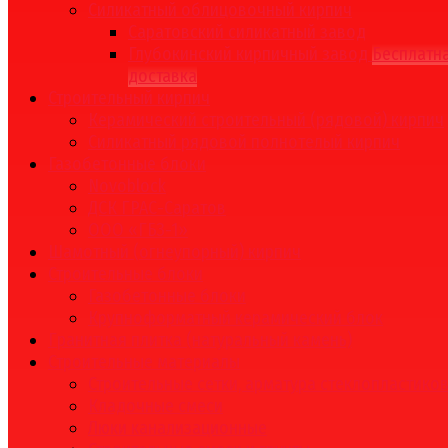
Силикатный облицовочный кирпич
Саратовский силикатный завод
Глубокинский кирпичный завод
Бесплатн
доставка
Строительный кирпич
Керамический строительный (рядовой) кирпич
Силикатный рядовой полнотелый кирпич
Газобетонные блоки
Novoblock
ДСК ГРАС-Саратов
ООО «ГБЗ-1»
Шамотный (огнеупорный) кирпич
Строительные блоки
Газобетонные блоки
Крупноформатный керамический блок
Гранитная плитка (натуральный камень)
Строительные материалы
Строительные сетки, арматура стеклопластико
Кладочные смеси
Люки канализационные