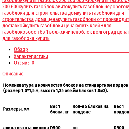
газоблок
купить газоблок 200 200 600 -300
купить газобло
200 600
купить газоблок авито
купить газоблок недорого
к
газоблоки для строительства дом
купить газоблоки для
строительства дома цена
купить газоблоки от производит
доставкой
купить газоблоки цена
купить клей +для
газоблоков
ооо гбз 1 волжский
пеноблок волгоград цена
для газоблока купить
Обзор
Характеристики
Отзывы
0
Описание
Номенклатура и количество блоков на стандартном поддон
(размер 1,0*1,5 м, высота 1,35 объём блоков 1,8м3).
Вес 1
Кол-во блоков на
Вес 1
Размеры, мм
блока, кг
поддоне
поддон
длина
высота
ширина
D500
шт
D500