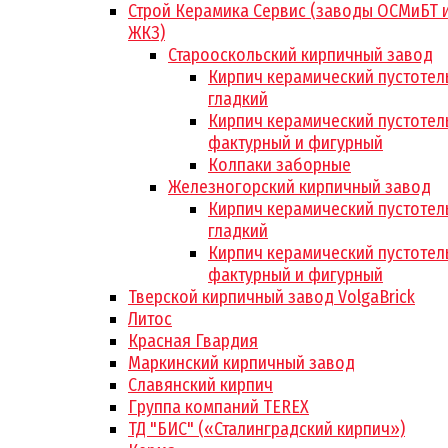
Строй Керамика Сервис (заводы ОСМиБТ 
ЖКЗ)
Старооскольский кирпичный завод
Кирпич керамический пустотел
гладкий
Кирпич керамический пустотел
фактурный и фигурный
Колпаки заборные
Железногорский кирпичный завод
Кирпич керамический пустотел
гладкий
Кирпич керамический пустотел
фактурный и фигурный
Тверской кирпичный завод VolgaBrick
Литос
Красная Гвардия
Маркинский кирпичный завод
Славянский кирпич
Группа компаний TEREX
ТД "БИС" («Сталинградский кирпич»)