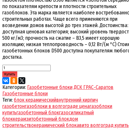
по показателям крепости и плотности строительных
газоблоков. Эта марка является наиболее востребованн
строительных работах. Чаще всего применяются при
возведении домов высотой до трех этажей. Достоинства:
доступная ценовая категория; высокий уровень твердост
500 кг/м3; прочность на сжатие – В3,5 имеет хорошую
изоляцию; низкая теплопроводность – 0,12 Вт/(м °С) Стои
газобетонных блоков D500 доступна покупателям любог
достатка.
Купить
Категории:
Газобетонные блоки
ДСК ГРАС-Саратов
Газобетонные блоки
Теги:
блок керамический
внутренний кирпич
газобетон
газоблоки в волгограде цена
газоблоки
купить
газобетонный блок
газосиликатный
блок
керамзитобетонный блок
дом
строительство
керамический блок
авито волгоград купить