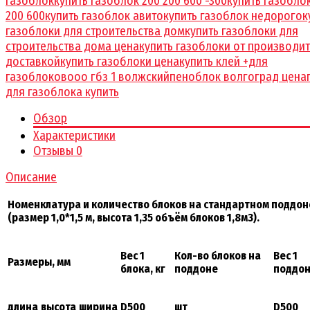
газоблок
купить газоблок 200 200 600 -300
купить газобло
200 600
купить газоблок авито
купить газоблок недорого
к
газоблоки для строительства дом
купить газоблоки для
строительства дома цена
купить газоблоки от производит
доставкой
купить газоблоки цена
купить клей +для
газоблоков
ооо гбз 1 волжский
пеноблок волгоград цена
для газоблока купить
Обзор
Характеристики
Отзывы
0
Описание
Номенклатура и количество блоков на стандартном поддон
(размер 1,0*1,5 м, высота 1,35 объём блоков 1,8м3).
Вес 1
Кол-во блоков на
Вес 1
Размеры, мм
блока, кг
поддоне
поддон
длина
высота
ширина
D500
шт
D500