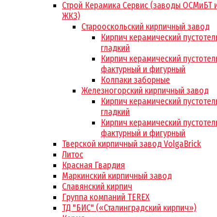
Строй Керамика Сервис (заводы ОСМиБТ 
ЖКЗ)
Старооскольский кирпичный завод
Кирпич керамический пустотел
гладкий
Кирпич керамический пустотел
фактурный и фигурный
Колпаки заборные
Железногорский кирпичный завод
Кирпич керамический пустотел
гладкий
Кирпич керамический пустотел
фактурный и фигурный
Тверской кирпичный завод VolgaBrick
Литос
Красная Гвардия
Маркинский кирпичный завод
Славянский кирпич
Группа компаний TEREX
ТД "БИС" («Сталинградский кирпич»)