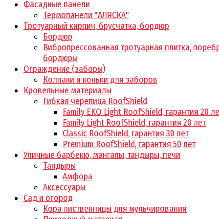
Фасадные панели
Термопанели "АЛЯСКА"
Тротуарный кирпич, брусчатка, бордюр
Бордюр
Вибропрессованная тротуарная плитка, поребр
бордюры
Ограждение (заборы)
Колпаки и коньки для заборов
Кровельные материалы
Гибкая черепица RoofShield
Family EKO Light RoofShield, гарантия 20 л
Family Light RoofShield, гарантия 20 лет
Classic RoofShield, гарантия 30 лет
Premium RoofShield, гарантия 50 лет
Уличные барбекю, мангалы, тандыры, печи
Тандыры
Амфора
Аксессуары
Сад и огород
Кора лиственницы для мульчирования