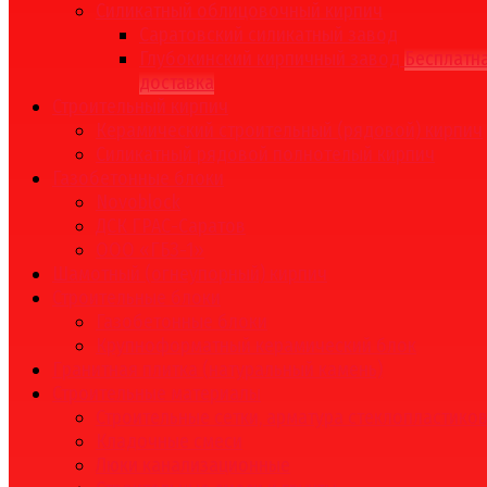
Силикатный облицовочный кирпич
Саратовский силикатный завод
Глубокинский кирпичный завод
Бесплатн
доставка
Строительный кирпич
Керамический строительный (рядовой) кирпич
Силикатный рядовой полнотелый кирпич
Газобетонные блоки
Novoblock
ДСК ГРАС-Саратов
ООО «ГБЗ-1»
Шамотный (огнеупорный) кирпич
Строительные блоки
Газобетонные блоки
Крупноформатный керамический блок
Гранитная плитка (натуральный камень)
Строительные материалы
Строительные сетки, арматура стеклопластико
Кладочные смеси
Люки канализационные