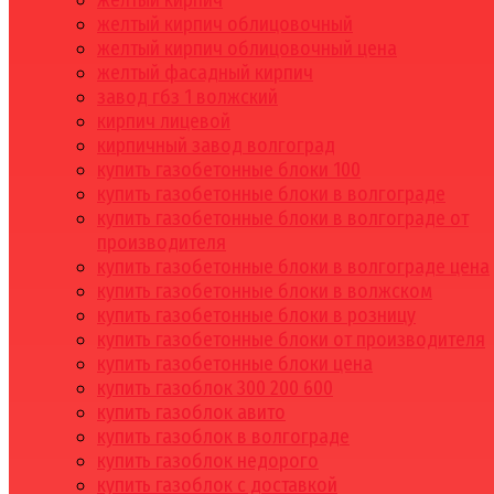
желтый кирпич
желтый кирпич облицовочный
желтый кирпич облицовочный цена
желтый фасадный кирпич
завод гбз 1 волжский
кирпич лицевой
кирпичный завод волгоград
купить газобетонные блоки 100
купить газобетонные блоки в волгограде
купить газобетонные блоки в волгограде от
производителя
купить газобетонные блоки в волгограде цена
купить газобетонные блоки в волжском
купить газобетонные блоки в розницу
купить газобетонные блоки от производителя
купить газобетонные блоки цена
купить газоблок 300 200 600
купить газоблок авито
купить газоблок в волгограде
купить газоблок недорого
купить газоблок с доставкой