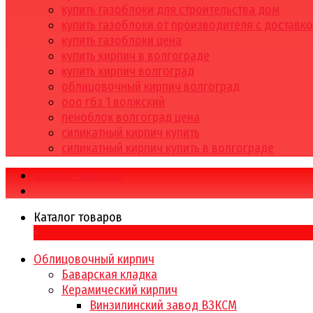
купить газоблоки для строительства дом
купить газоблоки от производителя с доставк
купить газоблоки цена
купить кирпич в волгограде
купить кирпич волгоград
облицовочный кирпич волгоград
ооо гбз 1 волжский
пеноблок волгоград цена
силикатный кирпич купить
силикатный кирпич купить в волгограде
Каталог товаров
Каталог товаров
×
Облицовочный кирпич
Баварская кладка
Керамический кирпич
Винзилинский завод ВЗКСМ