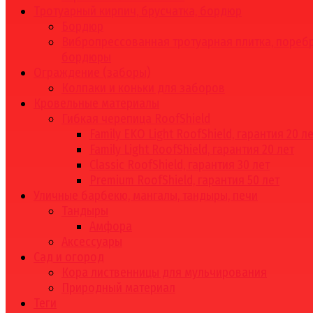
Тротуарный кирпич, брусчатка, бордюр
Бордюр
Вибропрессованная тротуарная плитка, поребр
бордюры
Ограждение (заборы)
Колпаки и коньки для заборов
Кровельные материалы
Гибкая черепица RoofShield
Family EKO Light RoofShield, гарантия 20 л
Family Light RoofShield, гарантия 20 лет
Classic RoofShield, гарантия 30 лет
Premium RoofShield, гарантия 50 лет
Уличные барбекю, мангалы, тандыры, печи
Тандыры
Амфора
Аксессуары
Сад и огород
Кора лиственницы для мульчирования
Природный материал
Теги