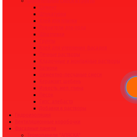
Строительные смеси и грунты
Цемент
Штукатурки
Клей для плитки
Ровнители для пола
Шпатлевки
Грунты
Клей для утепления фасадов
Печные растворы
Кладочные и монтажные растворы
Затирки
Цементно-песчаные смеси
Керамзит, щебень
Известь, мел, глина
Песок
Гипс, алебастр
Добавки в растворы
Гидроизоляция
Вентиляционные коробочки
Фасадные панели
Термопанели "АЛЯСКА"