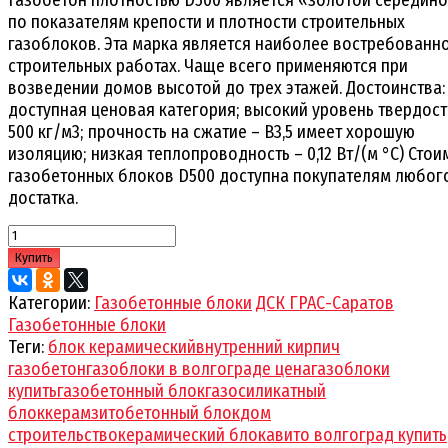
по показателям крепости и плотности строительных
газоблоков. Эта марка является наиболее востребованн
строительных работах. Чаще всего применяются при
возведении домов высотой до трех этажей. Достоинства:
доступная ценовая категория; высокий уровень твердост
500 кг/м3; прочность на сжатие – В3,5 имеет хорошую
изоляцию; низкая теплопроводность – 0,12 Вт/(м °С) Стои
газобетонных блоков D500 доступна покупателям любог
достатка.
Купить
Категории:
Газобетонные блоки
ДСК ГРАС-Саратов
Газобетонные блоки
Теги:
блок керамический
внутренний кирпич
газобетон
газоблоки в волгограде цена
газоблоки
купить
газобетонный блок
газосиликатный
блок
керамзитобетонный блок
дом
строительство
керамический блок
авито волгоград купить