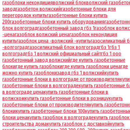
газоблоки некондиция
волжский блок
волжский газобето
завод
газобетон волжский
газобетонные блоки для
перегородок купить
газобетонные блоки купить
200
газобетонные блоки купить оборудования
газобетон
блок волгоград
газобетонный завод гбз 1
газоблок волжс
-цена
газоблок волжский цена
газоблок некондиция
купить
газоблок цена -волжский -купить
газосиликатный 
-волгоград
газосиликатный блок волгоград
гбз 1
гбз 1
волгоград
гбз 1 волжский официальный сайт
гбз 1 ооо
газобетонный завод волжский
где купить газобетонные
блоки
где купить газоблоки
где купить газоблоки цена
где
можно купить газоблоки
завод гбз 1 волжский
купить
газобетонные блоки в волгограде от производителя
купи
газобетонные блоки в волгограде
купить газобетонные б
в волгограде цена
купить газобетонные блоки в
волжском
купить газобетонные блоки в розницу
купить
газобетонные блоки от производителя
купить газобетон
блоки
купить газобетонные блоки 100
купить газобетонны
блоки цена
купить газоблок в волгограде
купить газоблок
строительства дома
купить газоблок с доставкой
купить