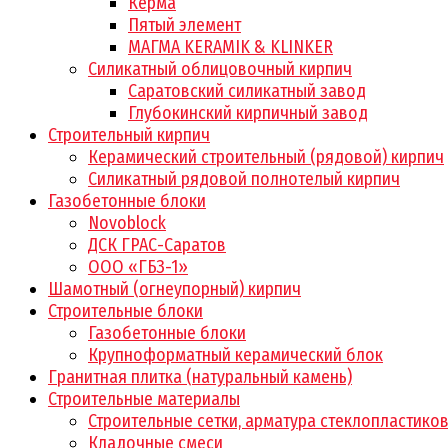
Керма
Пятый элемент
МАГМА KERAMIK & KLINKER
Силикатный облицовочный кирпич
Саратовский силикатный завод
Глубокинский кирпичный завод
Строительный кирпич
Керамический строительный (рядовой) кирпич
Силикатный рядовой полнотелый кирпич
Газобетонные блоки
Novoblock
ДСК ГРАС-Саратов
ООО «ГБЗ-1»
Шамотный (огнеупорный) кирпич
Строительные блоки
Газобетонные блоки
Крупноформатный керамический блок
Гранитная плитка (натуральный камень)
Строительные материалы
Строительные сетки, арматура стеклопластико
Кладочные смеси