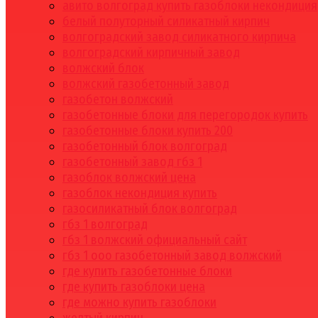
авито волгоград купить газоблоки некондиция
белый полуторный силикатный кирпич
волгоградский завод силикатного кирпича
волгоградский кирпичный завод
волжский блок
волжский газобетонный завод
газобетон волжский
газобетонные блоки для перегородок купить
газобетонные блоки купить 200
газобетонный блок волгоград
газобетонный завод гбз 1
газоблок волжский цена
газоблок некондиция купить
газосиликатный блок волгоград
гбз 1 волгоград
гбз 1 волжский официальный сайт
гбз 1 ооо газобетонный завод волжский
где купить газобетонные блоки
где купить газоблоки цена
где можно купить газоблоки