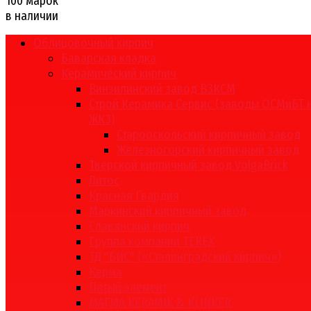
100 марок
в наличии
Облицовочный кирпич
Баварская кладка
Керамический кирпич
Винзилинский завод ВЗКСМ
Строй Керамика Сервис (заводы ОСМиБТ 
ЖКЗ)
Старооскольский кирпичный завод
Железногорский кирпичный завод
Тверской кирпичный завод VolgaBrick
Литос
Красная Гвардия
Маркинский кирпичный завод
Славянский кирпич
Группа компаний TEREX
ТД "БИС" («Сталинградский кирпич»)
Керма
Пятый элемент
МАГМА KERAMIK & KLINKER