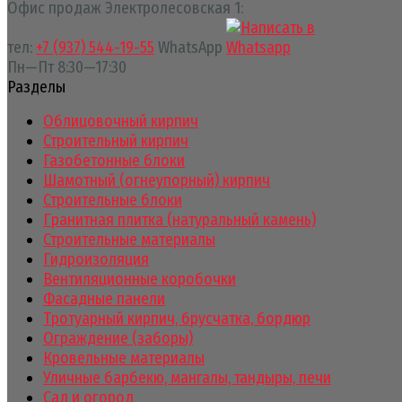
Офис продаж Электролесовская 1:
тел:
+7 (937) 544-19-55
WhatsApp
Пн—Пт 8:30—17:30
Разделы
Облицовочный кирпич
Строительный кирпич
Газобетонные блоки
Шамотный (огнеупорный) кирпич
Строительные блоки
Гранитная плитка (натуральный камень)
Строительные материалы
Гидроизоляция
Вентиляционные коробочки
Фасадные панели
Тротуарный кирпич, брусчатка, бордюр
Ограждение (заборы)
Кровельные материалы
Уличные барбекю, мангалы, тандыры, печи
Сад и огород