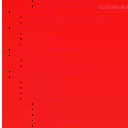
Саратовский силикатный завод
Глубокинский кирпичный завод
Бесплатная до
Строительный кирпич
Керамический строительный (рядовой) кирпич
Силикатный рядовой полнотелый кирпич
Газобетонные блоки
Novoblock
ДСК ГРАС-Саратов
ООО «ГБЗ-1»
Шамотный (огнеупорный) кирпич
Строительные блоки
Газобетонные блоки
Крупноформатный керамический блок
Гранитная плитка (натуральный камень)
Строительные материалы
Строительные сетки, арматура стеклопластиковая
Кладочные смеси
Люки канализационные
Строительные смеси и грунты
Цемент
Штукатурки
Клей для плитки
Ровнители для пола
Шпатлевки