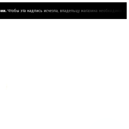
тобы эта надпись исчезла, владельцу магазина необходимо активир