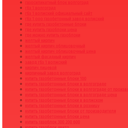
газосиликатный блок волгоград
гбз 1 волгоград
гбз 1 волжский официальный сайт
гбз 1 ооо газобетонный завод волжский
где купить газобетонные блоки
где купить газоблоки цена
где можно купить газоблоки
желтый кирпич
желтый кирпич облицовочный
желтый кирпич облицовочный цена
желтый фасадный кирпич
завод гбз 1 волжский
кирпич лицевой
кирпичный завод волгоград
купить газобетонные блоки 100
купить газобетонные блоки в волгограде
купить газобетонные блоки в волгограде от произ
купить газобетонные блоки в волгограде цена
купить газобетонные блоки в волжском
купить газобетонные блоки в розницу
купить газобетонные блоки от производителя
купить газобетонные блоки цена
купить газоблок 300 200 600
купить газоблок авито