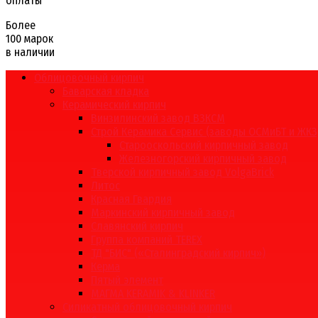
оплаты
Более
100 марок
в наличии
Облицовочный кирпич
Баварская кладка
Керамический кирпич
Винзилинский завод ВЗКСМ
Строй Керамика Сервис (заводы ОСМиБТ и ЖКЗ
Старооскольский кирпичный завод
Железногорский кирпичный завод
Тверской кирпичный завод VolgaBrick
Литос
Красная Гвардия
Маркинский кирпичный завод
Славянский кирпич
Группа компаний TEREX
ТД "БИС" («Сталинградский кирпич»)
Керма
Пятый элемент
МАГМА KERAMIK & KLINKER
Силикатный облицовочный кирпич