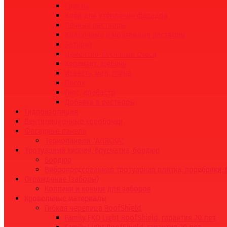
Грунты
Клей для утепления фасадов
Печные растворы
Кладочные и монтажные растворы
Затирки
Цементно-песчаные смеси
Керамзит, щебень
Известь, мел, глина
Песок
Гипс, алебастр
Добавки в растворы
Гидроизоляция
Вентиляционные коробочки
Фасадные панели
Термопанели "АЛЯСКА"
Тротуарный кирпич, брусчатка, бордюр
Бордюр
Вибропрессованная тротуарная плитка, поребрики,
Ограждение (заборы)
Колпаки и коньки для заборов
Кровельные материалы
Гибкая черепица RoofShield
Family EKO Light RoofShield, гарантия 20 лет