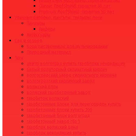
Family Light RoofShield, гарантия 20 лет
Classic RoofShield, гарантия 30 лет
Premium RoofShield, гарантия 50 лет
Уличные барбекю, мангалы, тандыры, печи
Тандыры
Амфора
Аксессуары
Сад и огород
Кора лиственницы для мульчирования
Природный материал
Теги
авито волгоград купить газоблоки некондиция
белый полуторный силикатный кирпич
волгоградский завод силикатного кирпича
волгоградский кирпичный завод
волжский блок
волжский газобетонный завод
газобетон волжский
газобетонные блоки для перегородок купить
газобетонные блоки купить 200
газобетонный блок волгоград
газобетонный завод гбз 1
газоблок волжский цена
газоблок некондиция купить