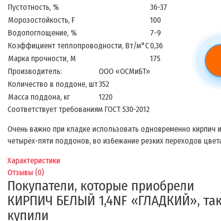
Пустотность, %
36-37
Морозостойкость, F
100
Водопоглощение, %
7-9
Коэффициент теплопроводности, Вт/м°С
0,36
Марка прочности, М
175
Производитель:
ООО «ОСМиБТ»
Количество в поддоне, шт
352
Масса поддона, кг
1220
Соответствует требованиям ГОСТ 530-2012
Очень важно при кладке использовать одновременно кирпич 
четырёх-пяти поддонов, во избежание резких переходов цвета
Характеристики
Отзывы (
0
)
Покупатели, которые приобрели
КИРПИЧ БЕЛЫЙ 1,4NF «ГЛАДКИЙ», та
купили