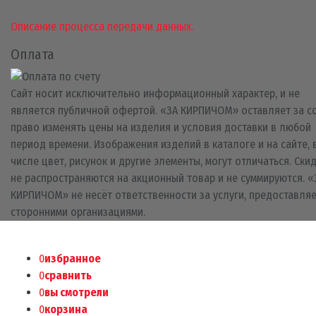
Описание процесса передачи данных.
Оплата
Сайт носит исключительно информационный характер, и не
является публичной офертой. «ЗА КИРПИЧОМ» оставляет за с
право изменять цены на изделия и условия доставки в любой
период времени. Изображения изделий в каталоге и на сайте, 
числе цвет, рисунок и другие элементы, могут отличаться. Ски
не распространяются на акционный товар и не суммируются. «
КИРПИЧОМ» не несёт ответственности за услуги, предоставля
сторонними организациями.
0
избранное
0
сравнить
0
вы смотрели
0
корзина