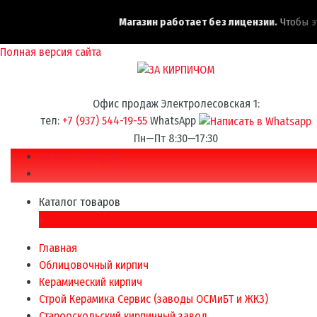
Магазин работает без лицензии.
Чтобы эта 
Полная версия сайта
Офис продаж Электролесовская 1:
тел:
+7 (937) 544-19-55
WhatsApp
Пн—Пт 8:30—17:30
Каталог товаров
Каталог товаров
×
Главная
Облицовочный кирпич
Керамический кирпич
Строй Керамика Сервис (заводы ОСМиБТ и ЖКЗ)
Старооскольский кирпичный завод