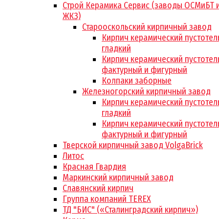
Строй Керамика Сервис (заводы ОСМиБТ 
ЖКЗ)
Старооскольский кирпичный завод
Кирпич керамический пустотел
гладкий
Кирпич керамический пустотел
фактурный и фигурный
Колпаки заборные
Железногорский кирпичный завод
Кирпич керамический пустотел
гладкий
Кирпич керамический пустотел
фактурный и фигурный
Тверской кирпичный завод VolgaBrick
Литос
Красная Гвардия
Маркинский кирпичный завод
Славянский кирпич
Группа компаний TEREX
ТД "БИС" («Сталинградский кирпич»)