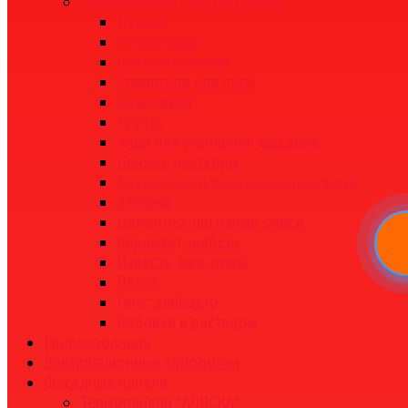
Строительные смеси и грунты
Цемент
Штукатурки
Клей для плитки
Ровнители для пола
Шпатлевки
Грунты
Клей для утепления фасадов
Печные растворы
Кладочные и монтажные растворы
Затирки
Цементно-песчаные смеси
Керамзит, щебень
Известь, мел, глина
Песок
Гипс, алебастр
Добавки в растворы
Гидроизоляция
Вентиляционные коробочки
Фасадные панели
Термопанели "АЛЯСКА"