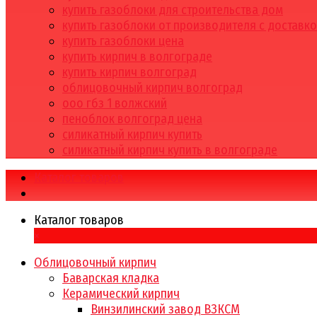
купить газоблоки для строительства дом
купить газоблоки от производителя с доставк
купить газоблоки цена
купить кирпич в волгограде
купить кирпич волгоград
облицовочный кирпич волгоград
ооо гбз 1 волжский
пеноблок волгоград цена
силикатный кирпич купить
силикатный кирпич купить в волгограде
Каталог товаров
Каталог товаров
×
Облицовочный кирпич
Баварская кладка
Керамический кирпич
Винзилинский завод ВЗКСМ