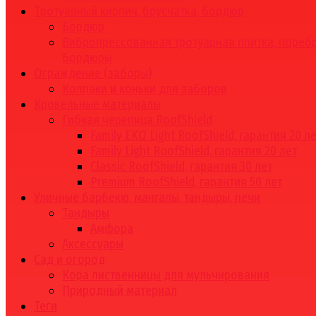
Тротуарный кирпич, брусчатка, бордюр
Бордюр
Вибропрессованная тротуарная плитка, поребр
бордюры
Ограждение (заборы)
Колпаки и коньки для заборов
Кровельные материалы
Гибкая черепица RoofShield
Family EKO Light RoofShield, гарантия 20 л
Family Light RoofShield, гарантия 20 лет
Classic RoofShield, гарантия 30 лет
Premium RoofShield, гарантия 50 лет
Уличные барбекю, мангалы, тандыры, печи
Тандыры
Амфора
Аксессуары
Сад и огород
Кора лиственницы для мульчирования
Природный материал
Теги