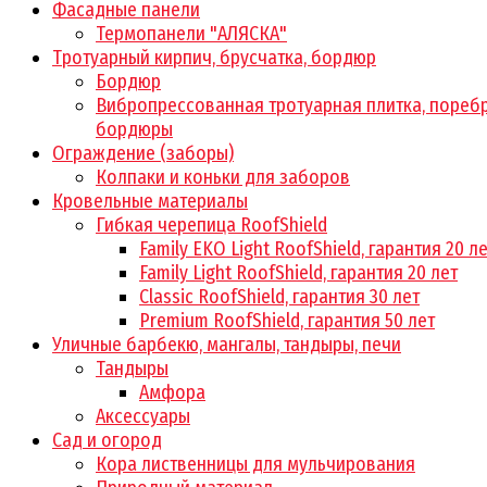
Фасадные панели
Термопанели "АЛЯСКА"
Тротуарный кирпич, брусчатка, бордюр
Бордюр
Вибропрессованная тротуарная плитка, поребр
бордюры
Ограждение (заборы)
Колпаки и коньки для заборов
Кровельные материалы
Гибкая черепица RoofShield
Family EKO Light RoofShield, гарантия 20 л
Family Light RoofShield, гарантия 20 лет
Classic RoofShield, гарантия 30 лет
Premium RoofShield, гарантия 50 лет
Уличные барбекю, мангалы, тандыры, печи
Тандыры
Амфора
Аксессуары
Сад и огород
Кора лиственницы для мульчирования