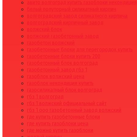
авито волгоград купить газоблоки некондиция
белый полуторный силикатный кирпич
волгоградский завод силикатного кирпича
волгоградский кирпичный завод
волжский блок
волжский газобетонный завод
газобетон волжский
газобетонные блоки для перегородок купить
газобетонные блоки купить 200
газобетонный блок волгоград
газобетонный завод гбз 1
газоблок волжский цена
газоблок некондиция купить
газосиликатный блок волгоград
гбз 1 волгоград
гбз 1 волжский официальный сайт
гбз 1 ооо газобетонный завод волжский
где купить газобетонные блоки
где купить газоблоки цена
где можно купить газоблоки