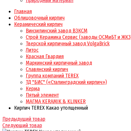
Природный материал
Главная
Облицовочный кирпич
Керамический кирпич
Винзилинский завод ВЗКСМ
Строй Керамика Сервис (заводы ОСМиБТ и ЖКЗ
Тверской кирпичный завод VolgaBrick
Литос
Красная Гвардия
Маркинский кирпичный завод
Славянский кирпич
Группа компаний TEREX
ТД "БИС" («Сталинградский кирпич»)
Керма
Пятый элемент
МАГМА KERAMIK & KLINKER
Кирпич TEREX Какао утолщенный
Предыдущий товар
Следующий товар