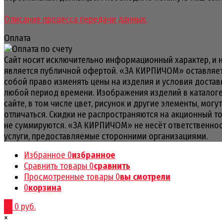
Описание процесса передачи данных.
Оплата
Сайт носит исключительно информационный характер, и 
является публичной офертой. «ЗА КИРПИЧОМ» оставляет
собой право изменять цены на изделия и условия достав
любой период времени. Изображения изделий в каталоге
сайте, в том числе цвет, рисунок и другие элементы, могут
отличаться. Скидки не распространяются на акционный т
не суммируются. «ЗА КИРПИЧОМ» не несёт ответственнос
услуги, предоставляемые сторонними организациями.
Избранное
0
избранное
Сравнить товары
0
сравнить
Просмотренные товары
0
вы смотрели
0
корзина
0
0 руб.
×