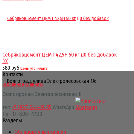
Себряковцемент ЦЕМ I 42,5Н 50 кг Д0 без добавок
(0)
580 руб.
Цены уточняйте!
Контакты
г. Волгоград, улица Электролесовская 1А:
избранное
сравнить
Офис продаж Электролесовская 1:
тел:
+7 (937) 544-19-55
WhatsApp
Пн—Пт 8:30—17:30
Разделы
Облицовочный кирпич