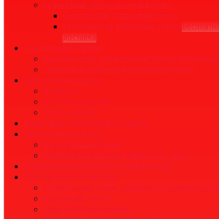
Силикатный облицовочный кирпич
Саратовский силикатный завод
Глубокинский кирпичный завод
Бесплатн
доставка
Строительный кирпич
Керамический строительный (рядовой) кирпич
Силикатный рядовой полнотелый кирпич
Газобетонные блоки
Novoblock
ДСК ГРАС-Саратов
ООО «ГБЗ-1»
Шамотный (огнеупорный) кирпич
Строительные блоки
Газобетонные блоки
Крупноформатный керамический блок
Гранитная плитка (натуральный камень)
Строительные материалы
Строительные сетки, арматура стеклопластико
Кладочные смеси
Люки канализационные