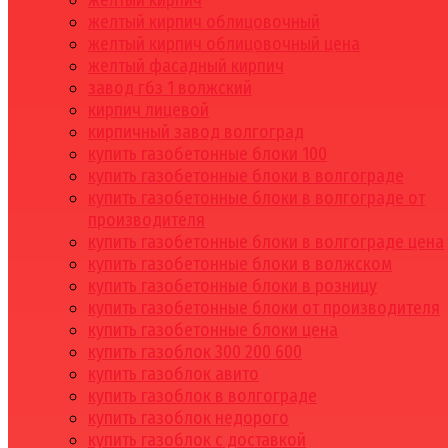
желтый кирпич
желтый кирпич облицовочный
желтый кирпич облицовочный цена
желтый фасадный кирпич
завод гбз 1 волжский
кирпич лицевой
кирпичный завод волгоград
купить газобетонные блоки 100
купить газобетонные блоки в волгограде
купить газобетонные блоки в волгограде от
производителя
купить газобетонные блоки в волгограде цена
купить газобетонные блоки в волжском
купить газобетонные блоки в розницу
купить газобетонные блоки от производителя
купить газобетонные блоки цена
купить газоблок 300 200 600
купить газоблок авито
купить газоблок в волгограде
купить газоблок недорого
купить газоблок с доставкой