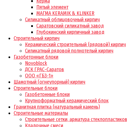
Керма
Пятый элемент
МАГМА KERAMIK & KLINKER
Силикатный облицовочный кирпич
Саратовский силикатный завод
Глубокинский кирпичный завод
Строительный кирпич
Керамический строительный (рядовой) кирпич
Силикатный рядовой полнотелый кирпич
Газобетонные блоки
Novoblock
ДСК ГРАС-Саратов
ООО «ГБЗ-1»
Шамотный (огнеупорный) кирпич
Строительные блоки
Газобетонные блоки
Крупноформатный керамический блок
Гранитная плитка (натуральный камень)
Строительные материалы
Строительные сетки, арматура стеклопластико
Кладочные смеси