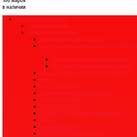
100 марок
в наличии
Облицовочный кирпич
Баварская кладка
Керамический кирпич
Винзилинский завод ВЗКСМ
Строй Керамика Сервис (заводы ОСМиБТ 
ЖКЗ)
Старооскольский кирпичный завод
Железногорский кирпичный завод
Тверской кирпичный завод VolgaBrick
Литос
Красная Гвардия
Маркинский кирпичный завод
Славянский кирпич
Группа компаний TEREX
ТД "БИС" («Сталинградский кирпич»)
Керма
Пятый элемент
МАГМА KERAMIK & KLINKER