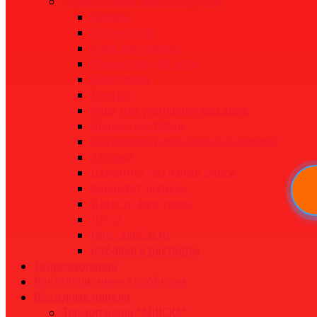
Строительные смеси и грунты
Цемент
Штукатурки
Клей для плитки
Ровнители для пола
Шпатлевки
Грунты
Клей для утепления фасадов
Печные растворы
Кладочные и монтажные растворы
Затирки
Цементно-песчаные смеси
Керамзит, щебень
Известь, мел, глина
Песок
Гипс, алебастр
Добавки в растворы
Гидроизоляция
Вентиляционные коробочки
Фасадные панели
Термопанели "АЛЯСКА"