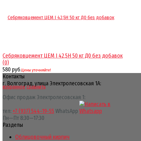
Себряковцемент ЦЕМ I 42,5Н 50 кг Д0 без добавок
(0)
580 руб.
Цены уточняйте!
Контакты
г. Волгоград, улица Электролесовская 1А:
избранное
сравнить
Офис продаж Электролесовская 1:
тел:
+7 (937) 544-19-55
WhatsApp
Пн—Пт 8:30—17:30
Разделы
Облицовочный кирпич