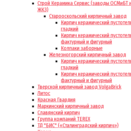
Строй Керамика Сервис (заводы ОСМиБТ 
ЖКЗ)
Старооскольский кирпичный завод
Кирпич керамический пустотел
гладкий
Кирпич керамический пустотел
фактурный и фигурный
Колпаки заборные
Железногорский кирпичный завод
Кирпич керамический пустотел
гладкий
Кирпич керамический пустотел
фактурный и фигурный
Тверской кирпичный завод VolgaBrick
Литос
Красная Гвардия
Маркинский кирпичный завод
Славянский кирпич
Группа компаний TEREX
ТД "БИС" («Сталинградский кирпич»)