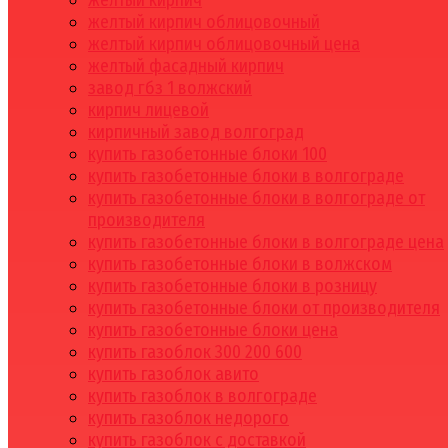
желтый кирпич
желтый кирпич облицовочный
желтый кирпич облицовочный цена
желтый фасадный кирпич
завод гбз 1 волжский
кирпич лицевой
кирпичный завод волгоград
купить газобетонные блоки 100
купить газобетонные блоки в волгограде
купить газобетонные блоки в волгограде от
производителя
купить газобетонные блоки в волгограде цена
купить газобетонные блоки в волжском
купить газобетонные блоки в розницу
купить газобетонные блоки от производителя
купить газобетонные блоки цена
купить газоблок 300 200 600
купить газоблок авито
купить газоблок в волгограде
купить газоблок недорого
купить газоблок с доставкой