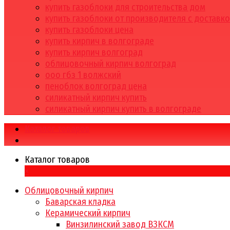
купить газоблоки для строительства дом
купить газоблоки от производителя с доставк
купить газоблоки цена
купить кирпич в волгограде
купить кирпич волгоград
облицовочный кирпич волгоград
ооо гбз 1 волжский
пеноблок волгоград цена
силикатный кирпич купить
силикатный кирпич купить в волгограде
Каталог товаров
Каталог товаров
×
Облицовочный кирпич
Баварская кладка
Керамический кирпич
Винзилинский завод ВЗКСМ