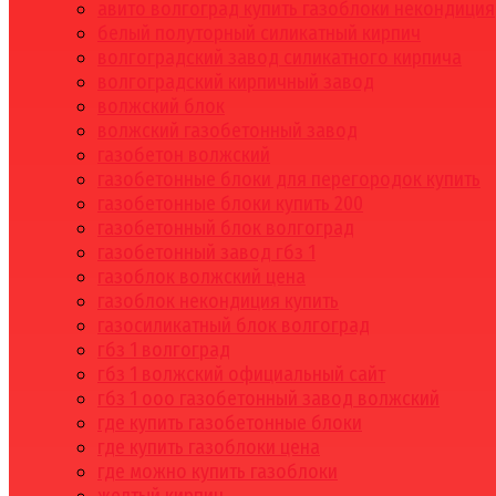
авито волгоград купить газоблоки некондиция
белый полуторный силикатный кирпич
волгоградский завод силикатного кирпича
волгоградский кирпичный завод
волжский блок
волжский газобетонный завод
газобетон волжский
газобетонные блоки для перегородок купить
газобетонные блоки купить 200
газобетонный блок волгоград
газобетонный завод гбз 1
газоблок волжский цена
газоблок некондиция купить
газосиликатный блок волгоград
гбз 1 волгоград
гбз 1 волжский официальный сайт
гбз 1 ооо газобетонный завод волжский
где купить газобетонные блоки
где купить газоблоки цена
где можно купить газоблоки