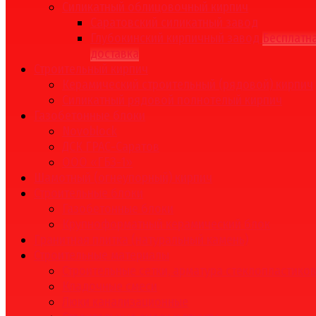
Силикатный облицовочный кирпич
Саратовский силикатный завод
Глубокинский кирпичный завод
Бесплатн
доставка
Строительный кирпич
Керамический строительный (рядовой) кирпич
Силикатный рядовой полнотелый кирпич
Газобетонные блоки
Novoblock
ДСК ГРАС-Саратов
ООО «ГБЗ-1»
Шамотный (огнеупорный) кирпич
Строительные блоки
Газобетонные блоки
Крупноформатный керамический блок
Гранитная плитка (натуральный камень)
Строительные материалы
Строительные сетки, арматура стеклопластико
Кладочные смеси
Люки канализационные