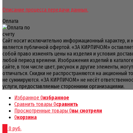
Описание процесса передачи данных.
Оплата
Сайт носит исключительно информационный характер, и 
является публичной офертой. «ЗА КИРПИЧОМ» оставляет
собой право изменять цены на изделия и условия достав
любой период времени. Изображения изделий в каталоге
сайте, в том числе цвет, рисунок и другие элементы, могут
отличаться. Скидки не распространяются на акционный т
не суммируются. «ЗА КИРПИЧОМ» не несёт ответственнос
услуги, предоставляемые сторонними организациями.
Избранное
0
избранное
Сравнить товары
0
сравнить
Просмотренные товары
0
вы смотрели
0
корзина
0
0 руб.