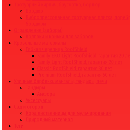
Тротуарный кирпич, брусчатка, бордюр
Бордюр
Вибропрессованная тротуарная плитка, поребр
бордюры
Ограждение (заборы)
Колпаки и коньки для заборов
Кровельные материалы
Гибкая черепица RoofShield
Family EKO Light RoofShield, гарантия 20 л
Family Light RoofShield, гарантия 20 лет
Classic RoofShield, гарантия 30 лет
Premium RoofShield, гарантия 50 лет
Уличные барбекю, мангалы, тандыры, печи
Тандыры
Амфора
Аксессуары
Сад и огород
Кора лиственницы для мульчирования
Природный материал
Теги