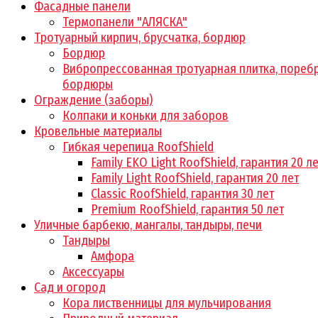
Фасадные панели
Термопанели "АЛЯСКА"
Тротуарный кирпич, брусчатка, бордюр
Бордюр
Вибропрессованная тротуарная плитка, поребр
бордюры
Ограждение (заборы)
Колпаки и коньки для заборов
Кровельные материалы
Гибкая черепица RoofShield
Family EKO Light RoofShield, гарантия 20 л
Family Light RoofShield, гарантия 20 лет
Classic RoofShield, гарантия 30 лет
Premium RoofShield, гарантия 50 лет
Уличные барбекю, мангалы, тандыры, печи
Тандыры
Амфора
Аксессуары
Сад и огород
Кора лиственницы для мульчирования