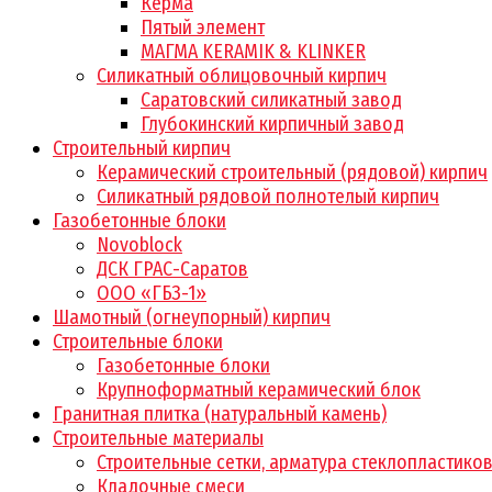
Керма
Пятый элемент
МАГМА KERAMIK & KLINKER
Силикатный облицовочный кирпич
Саратовский силикатный завод
Глубокинский кирпичный завод
Строительный кирпич
Керамический строительный (рядовой) кирпич
Силикатный рядовой полнотелый кирпич
Газобетонные блоки
Novoblock
ДСК ГРАС-Саратов
ООО «ГБЗ-1»
Шамотный (огнеупорный) кирпич
Строительные блоки
Газобетонные блоки
Крупноформатный керамический блок
Гранитная плитка (натуральный камень)
Строительные материалы
Строительные сетки, арматура стеклопластико
Кладочные смеси