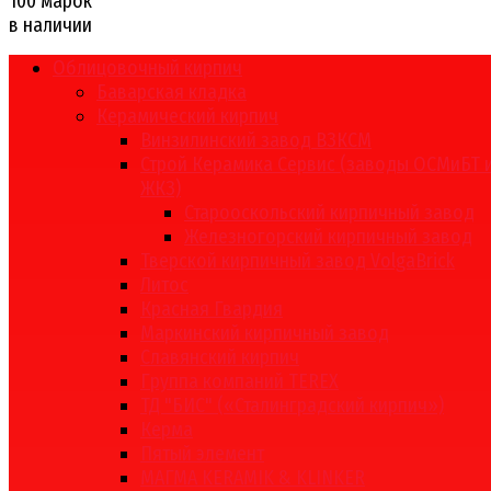
100 марок
в наличии
Облицовочный кирпич
Баварская кладка
Керамический кирпич
Винзилинский завод ВЗКСМ
Строй Керамика Сервис (заводы ОСМиБТ 
ЖКЗ)
Старооскольский кирпичный завод
Железногорский кирпичный завод
Тверской кирпичный завод VolgaBrick
Литос
Красная Гвардия
Маркинский кирпичный завод
Славянский кирпич
Группа компаний TEREX
ТД "БИС" («Сталинградский кирпич»)
Керма
Пятый элемент
МАГМА KERAMIK & KLINKER