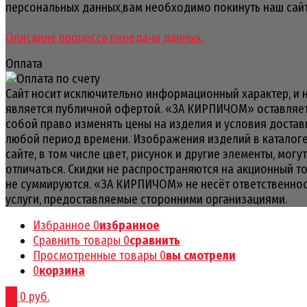
персональных данных,вам необходимо покинуть наш сайт
Описание процесса передачи данных.
Оплата
Сайт носит исключительно информационный характер, и 
является публичной офертой. «ЗА КИРПИЧОМ» оставляет
собой право изменять цены на изделия и условия достав
любой период времени. Изображения изделий в каталоге
сайте, в том числе цвет, рисунок и другие элементы, могут
отличаться. Скидки не распространяются на акционный т
не суммируются. «ЗА КИРПИЧОМ» не несёт ответственнос
услуги, предоставляемые сторонними организациями.
Избранное
0
избранное
Сравнить товары
0
сравнить
Просмотренные товары
0
вы смотрели
0
корзина
0
0 руб.