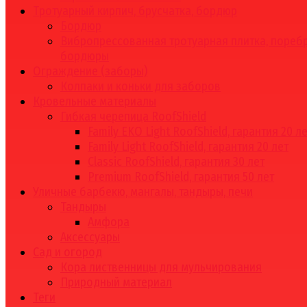
Тротуарный кирпич, брусчатка, бордюр
Бордюр
Вибропрессованная тротуарная плитка, поребр
бордюры
Ограждение (заборы)
Колпаки и коньки для заборов
Кровельные материалы
Гибкая черепица RoofShield
Family EKO Light RoofShield, гарантия 20 л
Family Light RoofShield, гарантия 20 лет
Classic RoofShield, гарантия 30 лет
Premium RoofShield, гарантия 50 лет
Уличные барбекю, мангалы, тандыры, печи
Тандыры
Амфора
Аксессуары
Сад и огород
Кора лиственницы для мульчирования
Природный материал
Теги