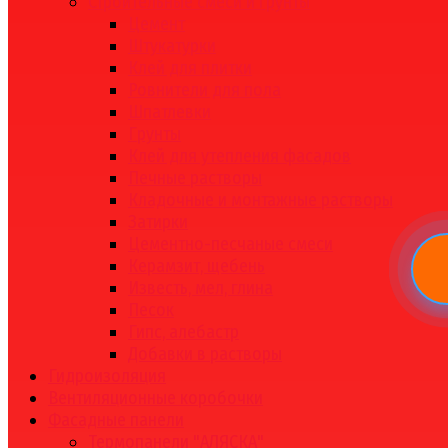
Строительные смеси и грунты
Цемент
Штукатурки
Клей для плитки
Ровнители для пола
Шпатлевки
Грунты
Клей для утепления фасадов
Печные растворы
Кладочные и монтажные растворы
Затирки
Цементно-песчаные смеси
Керамзит, щебень
Известь, мел, глина
Песок
Гипс, алебастр
Добавки в растворы
Гидроизоляция
Вентиляционные коробочки
Фасадные панели
Термопанели "АЛЯСКА"