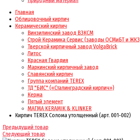
Природный материал
Главная
Облицовочный кирпич
Керамический кирпич
Винзилинский завод ВЗКСМ
Строй Керамика Сервис (заводы ОСМиБТ и ЖКЗ
Тверской кирпичный завод VolgaBrick
Литос
Красная Гвардия
Маркинский кирпичный завод
Славянский кирпич
Группа компаний TEREX
ТД "БИС" («Сталинградский кирпич»)
Керма
Пятый элемент
МАГМА KERAMIK & KLINKER
Кирпич TEREX Солома утолщенный (арт. 001-002)
Предыдущий товар
Следующий товар