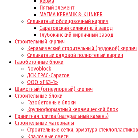
Керма
Пятый элемент
МАГМА KERAMIK & KLINKER
Силикатный облицовочный кирпич
Саратовский силикатный завод
Глубокинский кирпичный завод
Строительный кирпич
Керамический строительный (рядовой) кирпич
Силикатный рядовой полнотелый кирпич
Газобетонные блоки
Novoblock
ДСК ГРАС-Саратов
ООО «ГБЗ-1»
Шамотный (огнеупорный) кирпич
Строительные блоки
Газобетонные блоки
Крупноформатный керамический блок
Гранитная плитка (натуральный камень)
Строительные материалы
Строительные сетки, арматура стеклопластико
Кладочные смеси