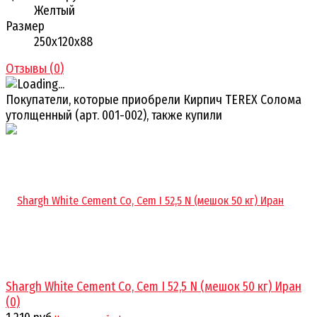
Желтый
Размер
250х120х88
Отзывы (
0
)
Покупатели, которые приобрели Кирпич TEREX Солома
утолщенный (арт. 001-002), также купили
Shargh White Cement Co, Cem I 52,5 N (мешок 50 кг) Иран
(0)