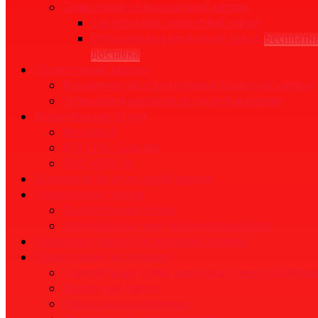
Силикатный облицовочный кирпич
Саратовский силикатный завод
Глубокинский кирпичный завод
Бесплатн
доставка
Строительный кирпич
Керамический строительный (рядовой) кирпич
Силикатный рядовой полнотелый кирпич
Газобетонные блоки
Novoblock
ДСК ГРАС-Саратов
ООО «ГБЗ-1»
Шамотный (огнеупорный) кирпич
Строительные блоки
Газобетонные блоки
Крупноформатный керамический блок
Гранитная плитка (натуральный камень)
Строительные материалы
Строительные сетки, арматура стеклопластико
Кладочные смеси
Люки канализационные