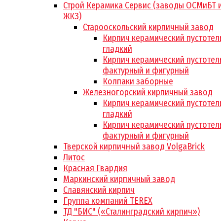
Строй Керамика Сервис (заводы ОСМиБТ 
ЖКЗ)
Старооскольский кирпичный завод
Кирпич керамический пустотел
гладкий
Кирпич керамический пустотел
фактурный и фигурный
Колпаки заборные
Железногорский кирпичный завод
Кирпич керамический пустотел
гладкий
Кирпич керамический пустотел
фактурный и фигурный
Тверской кирпичный завод VolgaBrick
Литос
Красная Гвардия
Маркинский кирпичный завод
Славянский кирпич
Группа компаний TEREX
ТД "БИС" («Сталинградский кирпич»)