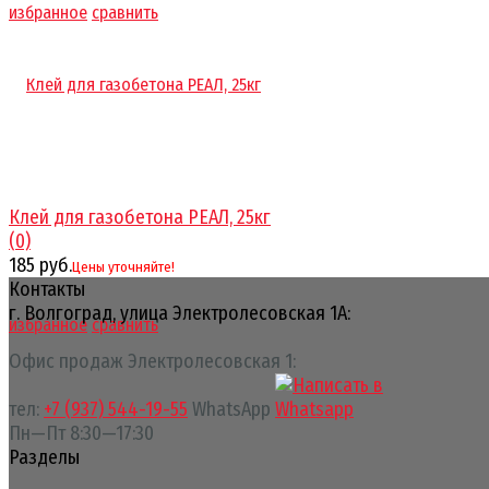
избранное
сравнить
Клей для газобетона РЕАЛ, 25кг
(0)
185 руб.
Цены уточняйте!
Контакты
г. Волгоград, улица Электролесовская 1А:
избранное
сравнить
Офис продаж Электролесовская 1:
тел:
+7 (937) 544-19-55
WhatsApp
Пн—Пт 8:30—17:30
Разделы