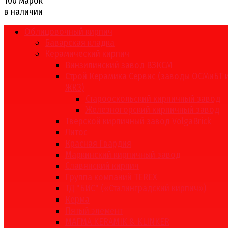
100 марок
в наличии
Облицовочный кирпич
Баварская кладка
Керамический кирпич
Винзилинский завод ВЗКСМ
Строй Керамика Сервис (заводы ОСМиБТ 
ЖКЗ)
Старооскольский кирпичный завод
Железногорский кирпичный завод
Тверской кирпичный завод VolgaBrick
Литос
Красная Гвардия
Маркинский кирпичный завод
Славянский кирпич
Группа компаний TEREX
ТД "БИС" («Сталинградский кирпич»)
Керма
Пятый элемент
МАГМА KERAMIK & KLINKER