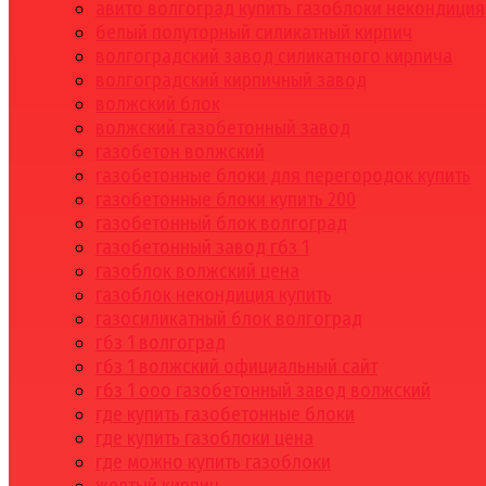
авито волгоград купить газоблоки некондиция
белый полуторный силикатный кирпич
волгоградский завод силикатного кирпича
волгоградский кирпичный завод
волжский блок
волжский газобетонный завод
газобетон волжский
газобетонные блоки для перегородок купить
газобетонные блоки купить 200
газобетонный блок волгоград
газобетонный завод гбз 1
газоблок волжский цена
газоблок некондиция купить
газосиликатный блок волгоград
гбз 1 волгоград
гбз 1 волжский официальный сайт
гбз 1 ооо газобетонный завод волжский
где купить газобетонные блоки
где купить газоблоки цена
где можно купить газоблоки