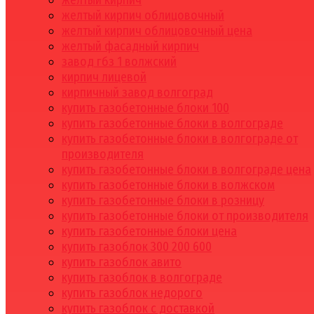
желтый кирпич
желтый кирпич облицовочный
желтый кирпич облицовочный цена
желтый фасадный кирпич
завод гбз 1 волжский
кирпич лицевой
кирпичный завод волгоград
купить газобетонные блоки 100
купить газобетонные блоки в волгограде
купить газобетонные блоки в волгограде от
производителя
купить газобетонные блоки в волгограде цена
купить газобетонные блоки в волжском
купить газобетонные блоки в розницу
купить газобетонные блоки от производителя
купить газобетонные блоки цена
купить газоблок 300 200 600
купить газоблок авито
купить газоблок в волгограде
купить газоблок недорого
купить газоблок с доставкой