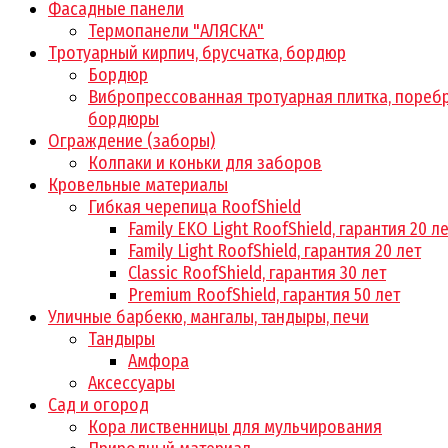
Фасадные панели
Термопанели "АЛЯСКА"
Тротуарный кирпич, брусчатка, бордюр
Бордюр
Вибропрессованная тротуарная плитка, поребр
бордюры
Ограждение (заборы)
Колпаки и коньки для заборов
Кровельные материалы
Гибкая черепица RoofShield
Family EKO Light RoofShield, гарантия 20 л
Family Light RoofShield, гарантия 20 лет
Classic RoofShield, гарантия 30 лет
Premium RoofShield, гарантия 50 лет
Уличные барбекю, мангалы, тандыры, печи
Тандыры
Амфора
Аксессуары
Сад и огород
Кора лиственницы для мульчирования