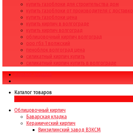
купить газоблоки для строительства дом
купить газоблоки от производителя с доставк
купить газоблоки цена
купить кирпич в волгограде
купить кирпич волгоград
облицовочный кирпич волгоград
ооо гбз 1 волжский
пеноблок волгоград цена
силикатный кирпич купить
силикатный кирпич купить в волгограде
Каталог товаров
Каталог товаров
×
Облицовочный кирпич
Баварская кладка
Керамический кирпич
Винзилинский завод ВЗКСМ